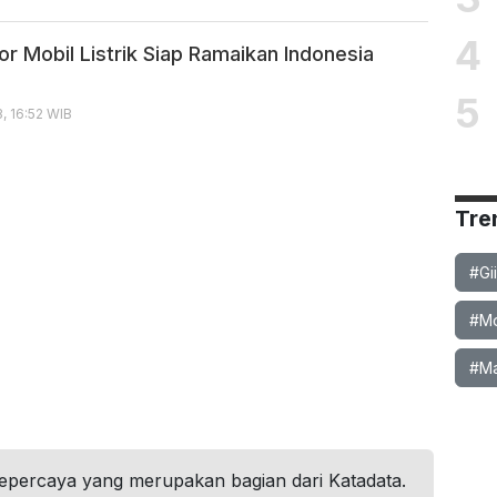
4
or Mobil Listrik Siap Ramaikan Indonesia
5
, 16:52 WIB
Tre
#Gi
#Mob
#Ma
tepercaya yang merupakan bagian dari Katadata.