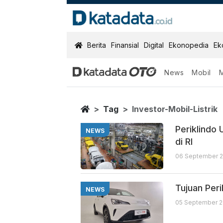
KatadataOTO
Berita
Finansial
Digital
Ekonopedia
Ek
News
Mobil
Investor Mobil 
Berita Terbaru
Home
Tag
Investor-Mobil-Listrik
Periklindo 
NEWS
di RI
06 September 2
Tujuan Peri
NEWS
05 September 2