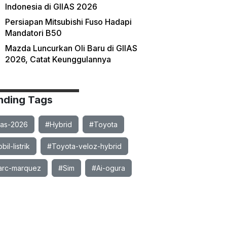
Indonesia di GIIAS 2026
Persiapan Mitsubishi Fuso Hadapi
Mandatori B50
Mazda Luncurkan Oli Baru di GIIAS
2026, Catat Keunggulannya
nding Tags
ias-2026
#Hybrid
#Toyota
il-listrik
#Toyota-veloz-hybrid
rc-marquez
#Sim
#Ai-ogura