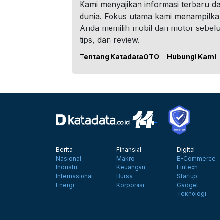
Kami menyajikan informasi terbaru dar
dunia. Fokus utama kami menampilka
Anda memilih mobil dan motor sebel
tips, dan review.
Tentang KatadataOTO
Hubungi Kami
Berita
Finansial
Digital
Nasional
Makro
E-Commerce
Industri
Keuangan
Fintech
Internasional
Bursa
Startup
Energi
Korporasi
Gadget
Teknologi