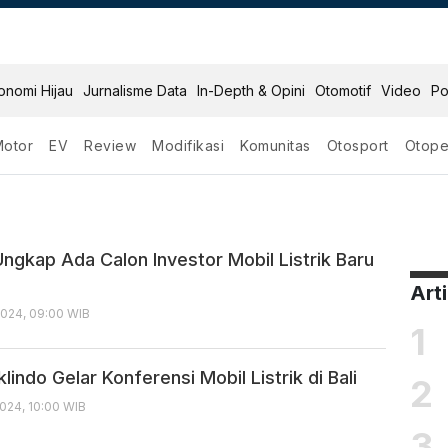
onomi Hijau
Jurnalisme Data
In-Depth & Opini
Otomotif
Video
Po
Motor
EV
Review
Modifikasi
Komunitas
Otosport
Otope
Listrik
Ungkap Ada Calon Investor Mobil Listrik Baru
Art
024, 09:00 WIB
1
klindo Gelar Konferensi Mobil Listrik di Bali
2
024, 10:00 WIB
3