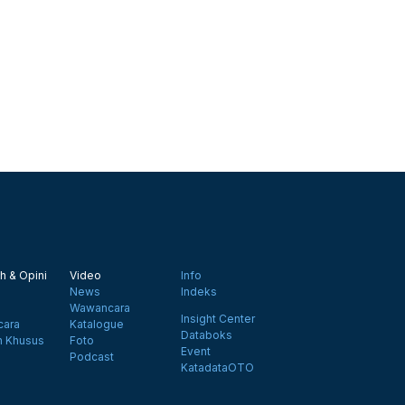
h & Opini
Video
Info
News
Indeks
Wawancara
Insight Center
ara
Katalogue
Databoks
n Khusus
Foto
Event
Podcast
KatadataOTO