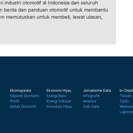
i industri otomotif di Indonesia dan seluruh
n berita dan panduan otomotif untuk membantu
um memutuskan untuk membeli, lewat ulasan,
Ekonopedia
Ekonomi Hijau
Jurnalisme Data
In-Dept
Sejarah Ekonomi
Energi Baru
Infografik
Telaah
Profil
Energi Sirkular
Analisis
Opini
Istilah Ekonomi
Investasi Hijau
Cek Data
Wawanc
Lapora