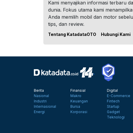
Kami menyajikan informasi terbaru dar
dunia. Fokus utama kami menampilka
Anda memilih mobil dan motor sebel
tips, dan review.
Tentang KatadataOTO
Hubungi Kami
Berita
Finansial
Digital
Nasional
Makro
E-Commerce
Industri
Keuangan
Fintech
Internasional
Bursa
Startup
Energi
Korporasi
Gadget
Teknologi