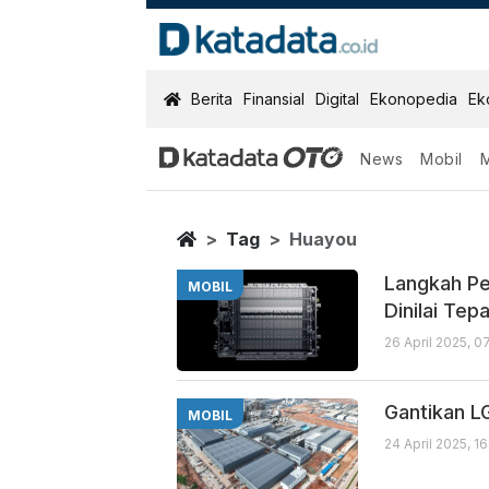
KatadataOTO
Berita
Finansial
Digital
Ekonopedia
Ek
News
Mobil
Huayou
Berita Terbaru
Home
Tag
Huayou
Langkah Pe
MOBIL
Dinilai Tep
26 April 2025, 0
Gantikan LG
MOBIL
24 April 2025, 1