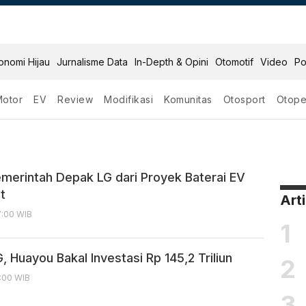
onomi Hijau
Jurnalisme Data
In-Depth & Opini
Otomotif
Video
Po
Motor
EV
Review
Modifikasi
Komunitas
Otosport
Otope
merintah Depak LG dari Proyek Baterai EV
at
Art
7:00 WIB
1
, Huayou Bakal Investasi Rp 145,2 Triliun
2
6:00 WIB
3