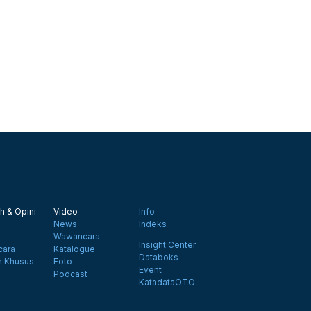
h & Opini
Video
Info
News
Indeks
Wawancara
Insight Center
ara
Katalogue
Databoks
n Khusus
Foto
Event
Podcast
KatadataOTO