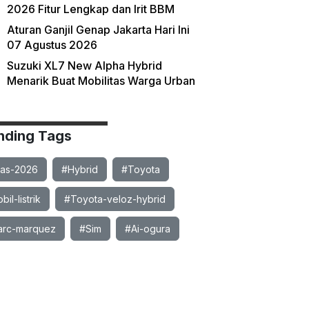
2026 Fitur Lengkap dan Irit BBM
Aturan Ganjil Genap Jakarta Hari Ini
07 Agustus 2026
Suzuki XL7 New Alpha Hybrid
Menarik Buat Mobilitas Warga Urban
nding Tags
ias-2026
#Hybrid
#Toyota
il-listrik
#Toyota-veloz-hybrid
rc-marquez
#Sim
#Ai-ogura