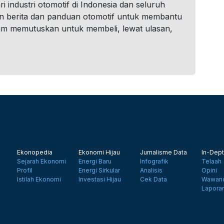
i industri otomotif di Indonesia dan seluruh
n berita dan panduan otomotif untuk membantu
um memutuskan untuk membeli, lewat ulasan,
Ekonopedia
Ekonomi Hijau
Jurnalisme Data
In-Dept
Sejarah Ekonomi
Energi Baru
Infografik
Telaah
Profil
Energi Sirkular
Analisis
Opini
Istilah Ekonomi
Investasi Hijau
Cek Data
Wawanc
Lapora