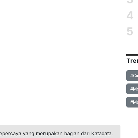
4
5
Tre
#Gi
#Mob
#Ma
tepercaya yang merupakan bagian dari Katadata.