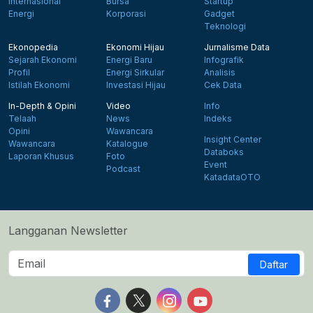
Internasional
Bursa
Startup
Energi
Korporasi
Gadget
Teknologi
Ekonopedia
Ekonomi Hijau
Jurnalisme Data
Sejarah Ekonomi
Energi Baru
Infografik
Profil
Energi Sirkular
Analisis
Istilah Ekonomi
Investasi Hijau
Cek Data
In-Depth & Opini
Video
Info
Telaah
News
Indeks
Opini
Wawancara
Insight Center
Wawancara
Katalogue
Databoks
Laporan Khusus
Foto
Event
Podcast
KatadataOTO
Langganan Newsletter
Daftar
Follow us on Facebook
Follow us on X
Follow us on Instagram
Follow us on Yout