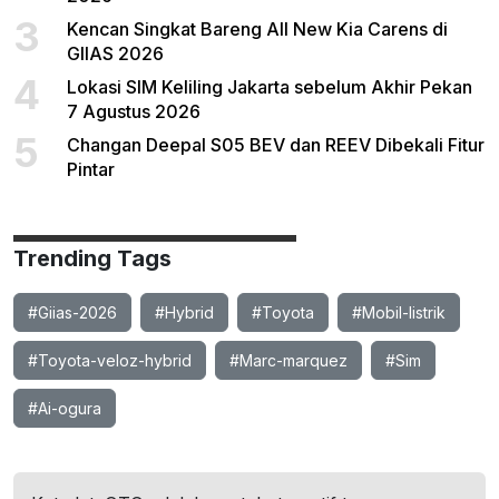
3
Kencan Singkat Bareng All New Kia Carens di
GIIAS 2026
4
Lokasi SIM Keliling Jakarta sebelum Akhir Pekan
7 Agustus 2026
5
Changan Deepal S05 BEV dan REEV Dibekali Fitur
Pintar
Trending Tags
#Giias-2026
#Hybrid
#Toyota
#Mobil-listrik
#Toyota-veloz-hybrid
#Marc-marquez
#Sim
#Ai-ogura