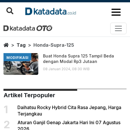
Honda Supra 125
Berita Terbaru
Home
Tag
Honda-Supra-125
Buat Honda Supra 125 Tampil Beda
MODIFIKASI
dengan Modal Rp3 Jutaan
08 Januari 2024, 08:30 WIB
Artikel Terpopuler
1
Daihatsu Rocky Hybrid Cita Rasa Jepang, Harga
Terjangkau
2
Aturan Ganjil Genap Jakarta Hari Ini 07 Agustus
2026