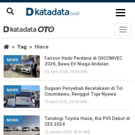
Hiace
Berita Terbaru
Home
Tag
Hiace
Farizon Hadir Perdana di GIICOMVEC
NEWS
2026, Bawa EV Niaga Andalan
09 April 2026, 19:00 WIB
Dugaan Penyebab Kecelakaan di Tol
NEWS
Cisumdawu, Renggut Tiga Nyawa
29 April 2025, 22:00 WIB
Tandingi Toyota Hiace, Kia PV5 Debut di
MOBIL
CES 2024
12 Januari 2024, 19:14 WIB