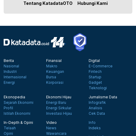
Tentang KatadataOTO
Hubungi Kami
Berita
Finansial
Digital
Nasional
Makro
E-Commerce
Industri
Keuangan
Fintech
Internasional
Bursa
Startup
Energi
Korporasi
Gadget
Teknologi
Ekonopedia
Ekonomi Hijau
Jurnalisme Data
Sejarah Ekonomi
Energi Baru
Infografik
Profil
Energi Sirkular
Analisis
Istilah Ekonomi
Investasi Hijau
Cek Data
In-Depth & Opini
Video
Info
Telaah
News
Indeks
Opini
Wawancara