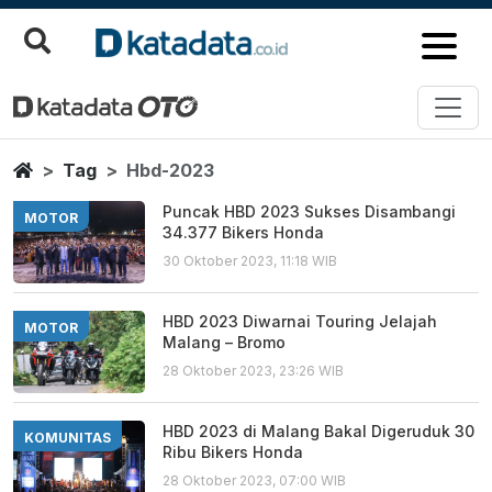
Hbd 2023
Berita Terbaru
Home
Tag
Hbd-2023
Puncak HBD 2023 Sukses Disambangi
MOTOR
34.377 Bikers Honda
30 Oktober 2023, 11:18 WIB
HBD 2023 Diwarnai Touring Jelajah
MOTOR
Malang – Bromo
28 Oktober 2023, 23:26 WIB
HBD 2023 di Malang Bakal Digeruduk 30
KOMUNITAS
Ribu Bikers Honda
28 Oktober 2023, 07:00 WIB