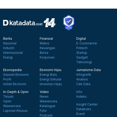
Berita
Finansial
Digital
Nasional
Makro
E-Commerce
Industri
Keuangan
Fintech
Internasional
Bursa
Startup
Energi
Korporasi
Gadget
Teknologi
Ekonopedia
Ekonomi Hijau
Jurnalisme Data
Sejarah Ekonomi
Energi Baru
Infografik
Profil
Energi Sirkular
Analisis
Istilah Ekonomi
Investasi Hijau
Cek Data
In-Depth & Opini
Video
Info
Telaah
News
Indeks
Opini
Wawancara
Insight Center
Wawancara
Katalogue
Databoks
Laporan Khusus
Foto
Event
Podcast