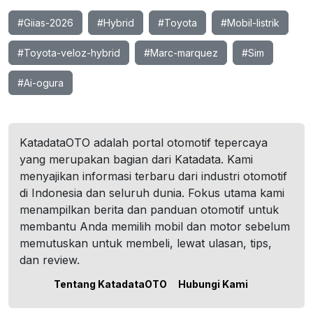
#Giias-2026
#Hybrid
#Toyota
#Mobil-listrik
#Toyota-veloz-hybrid
#Marc-marquez
#Sim
#Ai-ogura
KatadataOTO adalah portal otomotif tepercaya
yang merupakan bagian dari Katadata. Kami
menyajikan informasi terbaru dari industri otomotif
di Indonesia dan seluruh dunia. Fokus utama kami
menampilkan berita dan panduan otomotif untuk
membantu Anda memilih mobil dan motor sebelum
memutuskan untuk membeli, lewat ulasan, tips,
dan review.
Tentang KatadataOTO
Hubungi Kami