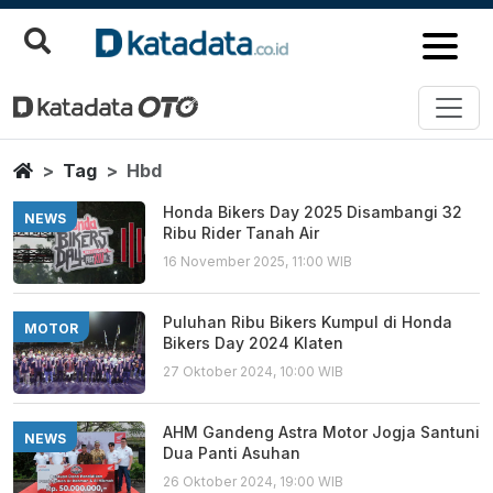
Hbd
Berita Terbaru
Home
Tag
Hbd
Honda Bikers Day 2025 Disambangi 32
NEWS
Ribu Rider Tanah Air
16 November 2025, 11:00 WIB
Puluhan Ribu Bikers Kumpul di Honda
MOTOR
Bikers Day 2024 Klaten
27 Oktober 2024, 10:00 WIB
AHM Gandeng Astra Motor Jogja Santuni
NEWS
Dua Panti Asuhan
26 Oktober 2024, 19:00 WIB