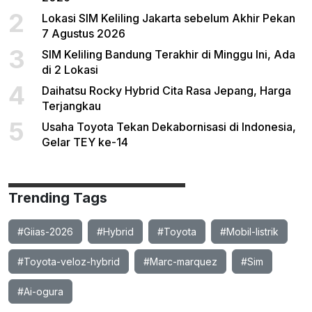
2
Lokasi SIM Keliling Jakarta sebelum Akhir Pekan
7 Agustus 2026
3
SIM Keliling Bandung Terakhir di Minggu Ini, Ada
di 2 Lokasi
4
Daihatsu Rocky Hybrid Cita Rasa Jepang, Harga
Terjangkau
5
Usaha Toyota Tekan Dekabornisasi di Indonesia,
Gelar TEY ke-14
Trending Tags
#Giias-2026
#Hybrid
#Toyota
#Mobil-listrik
#Toyota-veloz-hybrid
#Marc-marquez
#Sim
#Ai-ogura