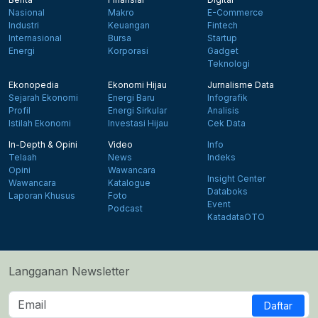
Nasional
Makro
E-Commerce
Industri
Keuangan
Fintech
Internasional
Bursa
Startup
Energi
Korporasi
Gadget
Teknologi
Ekonopedia
Ekonomi Hijau
Jurnalisme Data
Sejarah Ekonomi
Energi Baru
Infografik
Profil
Energi Sirkular
Analisis
Istilah Ekonomi
Investasi Hijau
Cek Data
In-Depth & Opini
Video
Info
Telaah
News
Indeks
Opini
Wawancara
Insight Center
Wawancara
Katalogue
Databoks
Laporan Khusus
Foto
Event
Podcast
KatadataOTO
Langganan Newsletter
Daftar