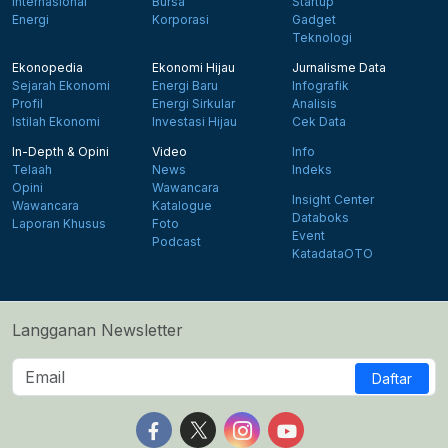
Internasional
Bursa
Startup
Energi
Korporasi
Gadget
Teknologi
Ekonopedia
Ekonomi Hijau
Jurnalisme Data
Sejarah Ekonomi
Energi Baru
Infografik
Profil
Energi Sirkular
Analisis
Istilah Ekonomi
Investasi Hijau
Cek Data
In-Depth & Opini
Video
Info
Telaah
News
Indeks
Opini
Wawancara
Insight Center
Wawancara
Katalogue
Databoks
Laporan Khusus
Foto
Event
Podcast
KatadataOTO
Langganan Newsletter
Daftar
Follow us on Facebook
Follow us on X
Follow us on Instagram
Follow us on Yout