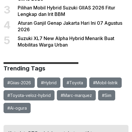
3
Pilihan Mobil Hybrid Suzuki GIIAS 2026 Fitur
Lengkap dan Irit BBM
4
Aturan Ganjil Genap Jakarta Hari Ini 07 Agustus
2026
5
Suzuki XL7 New Alpha Hybrid Menarik Buat
Mobilitas Warga Urban
Trending Tags
#Giias-2026
#Hybrid
#Toyota
#Mobil-listrik
#Toyota-veloz-hybrid
#Marc-marquez
#Sim
#Ai-ogura