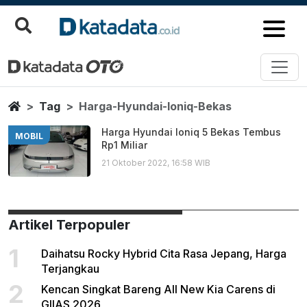
Harga Hyundai Ioniq Bekas
Berita Terbaru
Home
Tag
Harga-Hyundai-Ioniq-Bekas
Harga Hyundai Ioniq 5 Bekas Tembus
MOBIL
Rp1 Miliar
21 Oktober 2022, 16:58 WIB
Artikel Terpopuler
1
Daihatsu Rocky Hybrid Cita Rasa Jepang, Harga
Terjangkau
2
Kencan Singkat Bareng All New Kia Carens di
GIIAS 2026