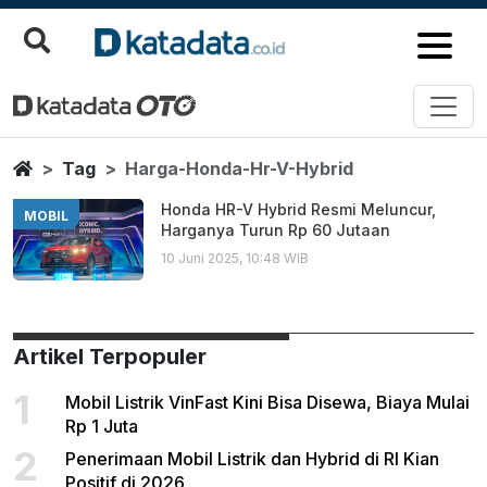
Harga Honda Hr V Hybrid
Berita Terbaru
Home
Tag
Harga-Honda-Hr-V-Hybrid
Honda HR-V Hybrid Resmi Meluncur,
MOBIL
Harganya Turun Rp 60 Jutaan
10 Juni 2025, 10:48 WIB
Artikel Terpopuler
1
Mobil Listrik VinFast Kini Bisa Disewa, Biaya Mulai
Rp 1 Juta
2
Penerimaan Mobil Listrik dan Hybrid di RI Kian
Positif di 2026