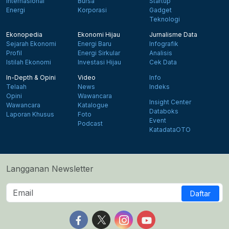
Internasional
Bursa
Startup
Energi
Korporasi
Gadget
Teknologi
Ekonopedia
Ekonomi Hijau
Jurnalisme Data
Sejarah Ekonomi
Energi Baru
Infografik
Profil
Energi Sirkular
Analisis
Istilah Ekonomi
Investasi Hijau
Cek Data
In-Depth & Opini
Video
Info
Telaah
News
Indeks
Opini
Wawancara
Insight Center
Wawancara
Katalogue
Databoks
Laporan Khusus
Foto
Event
Podcast
KatadataOTO
Langganan Newsletter
Daftar
Follow us on Facebook
Follow us on X
Follow us on Instagram
Follow us on Yout