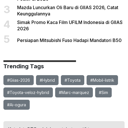
3
Mazda Luncurkan Oli Baru di GIIAS 2026, Catat
Keunggulannya
4
Simak Promo Kaca Film UFILM Indonesia di GIIAS
2026
5
Persiapan Mitsubishi Fuso Hadapi Mandatori B50
Trending Tags
#Giias-2026
#Hybrid
#Toyota
#Mobil-listrik
#Toyota-veloz-hybrid
#Marc-marquez
#Sim
#Ai-ogura