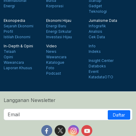
Internasional
Bursa
Startup
Energi
Korporasi
Gadget
Teknologi
Ekonopedia
Ekonomi Hijau
Jurnalisme Data
Sejarah Ekonomi
Energi Baru
Infografik
Profil
Energi Sirkular
Analisis
Istilah Ekonomi
Investasi Hijau
Cek Data
In-Depth & Opini
Video
Info
Telaah
News
Indeks
Opini
Wawancara
Insight Center
Wawancara
Katalogue
Databoks
Laporan Khusus
Foto
Event
Podcast
KatadataOTO
Langganan Newsletter
Daftar
Follow us on Facebook
Follow us on X
Follow us on Instagram
Follow us on Yout