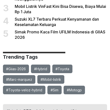
3
Mobil Listrik VinFast Kini Bisa Disewa, Biaya Mulai
Rp 1 Juta
4
Suzuki XL7 Terbaru Perkuat Kenyamanan dan
Keselamatan Keluarga
5
Simak Promo Kaca Film UFILM Indonesia di GIIAS
2026
Trending Tags
#Giias-2026
#Hybrid
#Toyota
#Marc-marquez
#Mobil-listrik
#Toyota-veloz-hybrid
#Sim
#Motogp