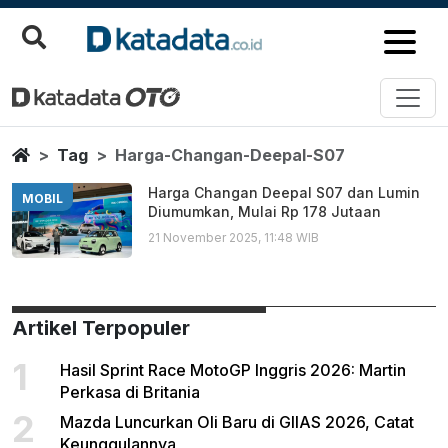
Harga Changan Deepal S07
Berita Terbaru
Home
Tag
Harga-Changan-Deepal-S07
Harga Changan Deepal S07 dan Lumin
MOBIL
Diumumkan, Mulai Rp 178 Jutaan
21 November 2025, 11:48 WIB
Artikel Terpopuler
1
Hasil Sprint Race MotoGP Inggris 2026: Martin
Perkasa di Britania
2
Mazda Luncurkan Oli Baru di GIIAS 2026, Catat
Keunggulannya