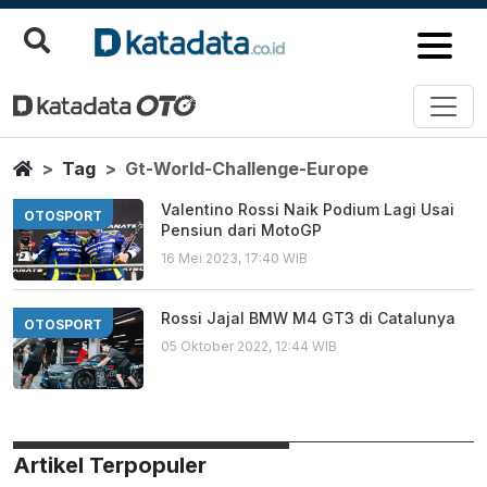
Gt World Challenge Europe
Berita Terbaru
Home
Tag
Gt-World-Challenge-Europe
Valentino Rossi Naik Podium Lagi Usai
OTOSPORT
Pensiun dari MotoGP
16 Mei 2023, 17:40 WIB
Rossi Jajal BMW M4 GT3 di Catalunya
OTOSPORT
05 Oktober 2022, 12:44 WIB
Artikel Terpopuler