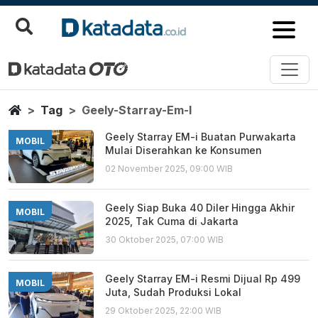
Geely Starray Em I
Berita Terbaru
Home
Tag
Geely-Starray-Em-I
Geely Starray EM-i Buatan Purwakarta
MOBIL
Mulai Diserahkan ke Konsumen
02 November 2025, 09:00 WIB
Geely Siap Buka 40 Diler Hingga Akhir
MOBIL
2025, Tak Cuma di Jakarta
30 Oktober 2025, 07:00 WIB
Geely Starray EM-i Resmi Dijual Rp 499
MOBIL
Juta, Sudah Produksi Lokal
29 Oktober 2025, 22:00 WIB