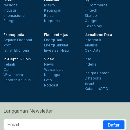
Nasional
Makro
E-Commerce
Industri
Keuangan
Fintech
Internasional
Bursa
Startup
Energi
Korporasi
Gadget
Teknologi
Ekonopedia
Ekonomi Hijau
Jurnalisme Data
Sejarah Ekonomi
Energi Baru
Infografik
Profil
Energi Sirkular
Analisis
Istilah Ekonomi
Investasi Hijau
Cek Data
In-Depth & Opini
Video
Info
Telaah
News
Indeks
Opini
Wawancara
Insight Center
Wawancara
Katalogue
Databoks
Laporan Khusus
Foto
Event
Podcast
KatadataOTO
Langganan Newsletter
Daftar