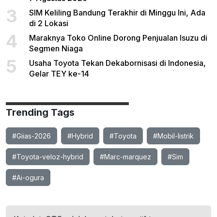
3
SIM Keliling Bandung Terakhir di Minggu Ini, Ada
di 2 Lokasi
4
Maraknya Toko Online Dorong Penjualan Isuzu di
Segmen Niaga
5
Usaha Toyota Tekan Dekabornisasi di Indonesia,
Gelar TEY ke-14
Trending Tags
#Giias-2026
#Hybrid
#Toyota
#Mobil-listrik
#Toyota-veloz-hybrid
#Marc-marquez
#Sim
#Ai-ogura