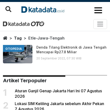
Etle Jawa Tengah
Berita Terbaru
Home
Tag
Etle-Jawa-Tengah
Denda Tilang Elektronik di Jawa Tengah
OTOPEDIA
Mencapai Rp27.8 Miliar
20 September 2022, 07:30 WIB
Artikel Terpopuler
1
Aturan Ganjil Genap Jakarta Hari Ini 07 Agustus
2026
2
Lokasi SIM Keliling Jakarta sebelum Akhir Pekan
7 Agustus 2026