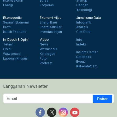
Internasional
Bursa
Startup
Energi
Korporasi
Gadget
Teknologi
Ekonopedia
Ekonomi Hijau
Jurnalisme Data
Sejarah Ekonomi
Energi Baru
Infografik
Profil
Energi Sirkular
Analisis
Istilah Ekonomi
Investasi Hijau
Cek Data
In-Depth & Opini
Video
Info
Telaah
News
Indeks
Opini
Wawancara
Insight Center
Wawancara
Katalogue
Databoks
Laporan Khusus
Foto
Event
Podcast
KatadataOTO
Langganan Newsletter
Daftar
Follow us on Facebook
Follow us on X
Follow us on Instagram
Follow us on Yout