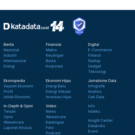
Berita
Finansial
Digital
Nasional
Makro
E-Commerce
Industri
Keuangan
Fintech
Internasional
Bursa
Startup
Energi
Korporasi
Gadget
Teknologi
Ekonopedia
Ekonomi Hijau
Jurnalisme Data
Sejarah Ekonomi
Energi Baru
Infografik
Profil
Energi Sirkular
Analisis
Istilah Ekonomi
Investasi Hijau
Cek Data
In-Depth & Opini
Video
Info
Telaah
News
Indeks
Opini
Wawancara
Insight Center
Wawancara
Katalogue
Databoks
Laporan Khusus
Foto
Event
Podcast