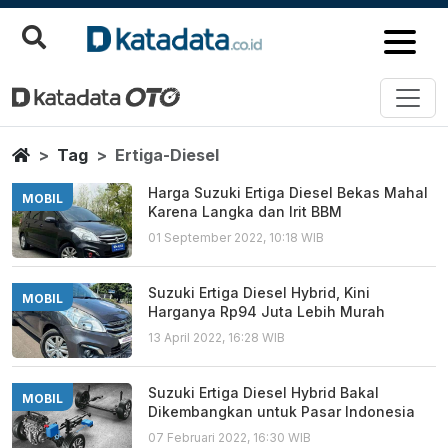
Ertiga Diesel
Berita Terbaru
Home
Tag
Ertiga-Diesel
Harga Suzuki Ertiga Diesel Bekas Mahal
MOBIL
Karena Langka dan Irit BBM
01 September 2022, 10:18 WIB
Suzuki Ertiga Diesel Hybrid, Kini
MOBIL
Harganya Rp94 Juta Lebih Murah
13 April 2022, 16:28 WIB
Suzuki Ertiga Diesel Hybrid Bakal
MOBIL
Dikembangkan untuk Pasar Indonesia
07 Februari 2022, 16:30 WIB