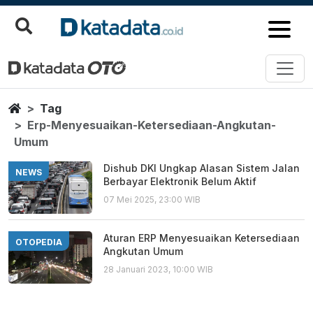
Erp Menyesuaikan Ketersediaa
Berita Terbaru
Home
Tag
Erp-Menyesuaikan-Ketersediaan-Angkutan-
Umum
Dishub DKI Ungkap Alasan Sistem Jalan
NEWS
Berbayar Elektronik Belum Aktif
07 Mei 2025, 23:00 WIB
Aturan ERP Menyesuaikan Ketersediaan
OTOPEDIA
Angkutan Umum
28 Januari 2023, 10:00 WIB