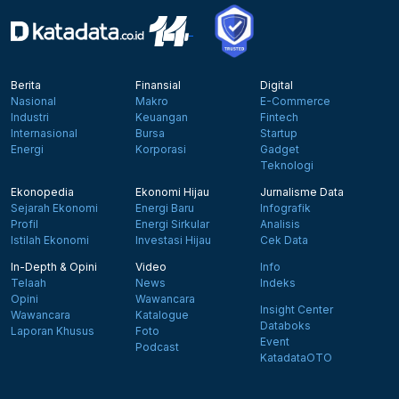
Berita
Finansial
Digital
Nasional
Makro
E-Commerce
Industri
Keuangan
Fintech
Internasional
Bursa
Startup
Energi
Korporasi
Gadget
Teknologi
Ekonopedia
Ekonomi Hijau
Jurnalisme Data
Sejarah Ekonomi
Energi Baru
Infografik
Profil
Energi Sirkular
Analisis
Istilah Ekonomi
Investasi Hijau
Cek Data
In-Depth & Opini
Video
Info
Telaah
News
Indeks
Opini
Wawancara
Insight Center
Wawancara
Katalogue
Databoks
Laporan Khusus
Foto
Event
Podcast
KatadataOTO