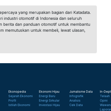
tepercaya yang merupakan bagian dari Katadata.
i industri otomotif di Indonesia dan seluruh
n berita dan panduan otomotif untuk membantu
um memutuskan untuk membeli, lewat ulasan,
Ekonopedia
Ekonomi Hijau
Jurnalisme Data
In-Dept
Sejarah Ekonomi
Energi Baru
Infografik
Telaah
Profil
Energi Sirkular
Analisis
Opini
Istilah Ekonomi
Investasi Hijau
Cek Data
Wawanc
Lapora