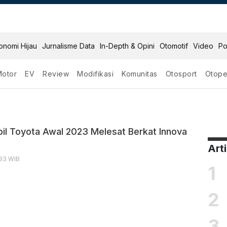
onomi Hijau
Jurnalisme Data
In-Depth & Opini
Otomotif
Video
Po
Motor
EV
Review
Modifikasi
Komunitas
Otosport
Otope
Zenix
il Toyota Awal 2023 Melesat Berkat Innova
Art
2:33 WIB
1
2
3