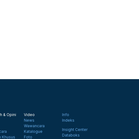
h & Opini
Video
Info
News
Indeks
Wawancara
Insight Center
ara
Katalogue
Databoks
n Khusus
Foto