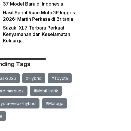
37 Model Baru di Indonesia
Hasil Sprint Race MotoGP Inggris
2026: Martin Perkasa di Britania
Suzuki XL7 Terbaru Perkuat
Kenyamanan dan Keselamatan
Keluarga
nding Tags
ias-2026
#Hybrid
#Toyota
rc-marquez
#Mobil-listrik
yota-veloz-hybrid
#Motogp
m