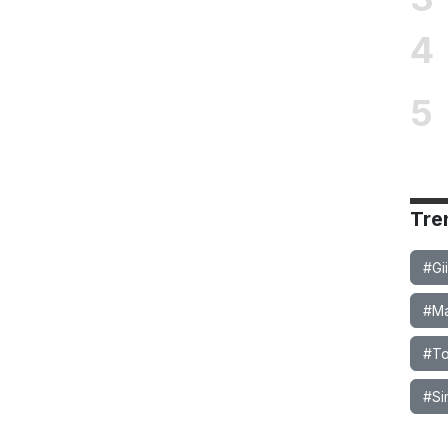
4
5
Tre
#Gi
#Ma
#To
#Si