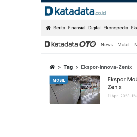
KatadataOTO
Berita
Finansial
Digital
Ekonopedia
Ek
News
Mobil
Ekspor Innova 
Berita Terbaru
Home
Tag
Ekspor-Innova-Zenix
Ekspor Mob
MOBIL
Zenix
11 April 2023, 1