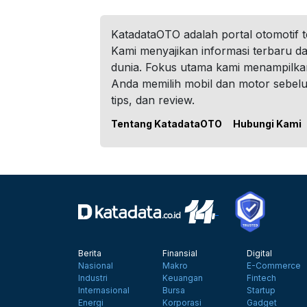
KatadataOTO adalah portal otomotif 
Kami menyajikan informasi terbaru dar
dunia. Fokus utama kami menampilka
Anda memilih mobil dan motor sebel
tips, dan review.
Tentang KatadataOTO
Hubungi Kami
Berita
Finansial
Digital
Nasional
Makro
E-Commerce
Industri
Keuangan
Fintech
Internasional
Bursa
Startup
Energi
Korporasi
Gadget