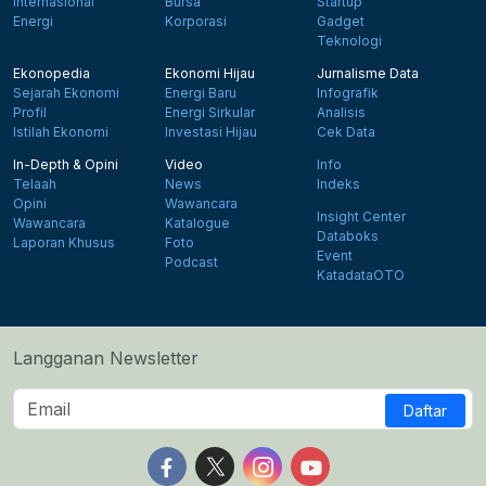
Internasional
Bursa
Startup
Energi
Korporasi
Gadget
Teknologi
Ekonopedia
Ekonomi Hijau
Jurnalisme Data
Sejarah Ekonomi
Energi Baru
Infografik
Profil
Energi Sirkular
Analisis
Istilah Ekonomi
Investasi Hijau
Cek Data
In-Depth & Opini
Video
Info
Telaah
News
Indeks
Opini
Wawancara
Insight Center
Wawancara
Katalogue
Databoks
Laporan Khusus
Foto
Event
Podcast
KatadataOTO
Langganan Newsletter
Daftar
Follow us on Facebook
Follow us on X
Follow us on Instagram
Follow us on Yout