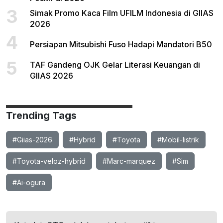
3
Simak Promo Kaca Film UFILM Indonesia di GIIAS
2026
4
Persiapan Mitsubishi Fuso Hadapi Mandatori B50
5
TAF Gandeng OJK Gelar Literasi Keuangan di
GIIAS 2026
Trending Tags
#Giias-2026
#Hybrid
#Toyota
#Mobil-listrik
#Toyota-veloz-hybrid
#Marc-marquez
#Sim
#Ai-ogura