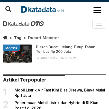
Ducati Monster
Berita Terbaru
Home
Tag
Ducati-Monster
Diskon Ducati Jelang Tutup Tahun
MOTOR
Tembus Rp 200 Juta
13 Desember 2025, 13:00 WIB
Artikel Terpopuler
1
Mobil Listrik VinFast Kini Bisa Disewa, Biaya Mulai
Rp 1 Juta
2
Penerimaan Mobil Listrik dan Hybrid di RI Kian
Positif di 2026