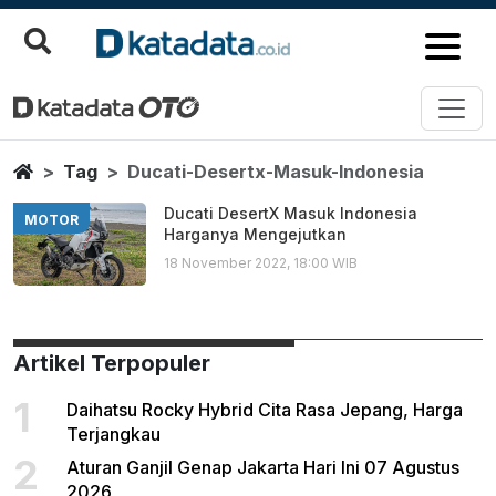
Ducati Desertx Masuk Indonesia
Berita Terbaru
Home
Tag
Ducati-Desertx-Masuk-Indonesia
Ducati DesertX Masuk Indonesia
MOTOR
Harganya Mengejutkan
18 November 2022, 18:00 WIB
Artikel Terpopuler
1
Daihatsu Rocky Hybrid Cita Rasa Jepang, Harga
Terjangkau
2
Aturan Ganjil Genap Jakarta Hari Ini 07 Agustus
2026