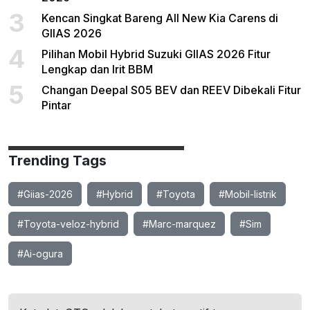
3
Kencan Singkat Bareng All New Kia Carens di
GIIAS 2026
4
Pilihan Mobil Hybrid Suzuki GIIAS 2026 Fitur
Lengkap dan Irit BBM
5
Changan Deepal S05 BEV dan REEV Dibekali Fitur
Pintar
Trending Tags
#Giias-2026
#Hybrid
#Toyota
#Mobil-listrik
#Toyota-veloz-hybrid
#Marc-marquez
#Sim
#Ai-ogura