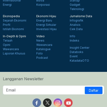
Internasional
Bursa
Startup
Energi
Korporasi
Gadget
Teknologi
Ekonopedia
Ekonomi Hijau
Jurnalisme Data
Sejarah Ekonomi
Energi Baru
Infografik
Profil
Energi Sirkular
Analisis
Istilah Ekonomi
Investasi Hijau
Cek Data
In-Depth & Opini
Video
Info
Telaah
News
Indeks
Opini
Wawancara
Insight Center
Wawancara
Katalogue
Databoks
Laporan Khusus
Foto
Event
Podcast
KatadataOTO
Langganan Newsletter
Daftar
Follow us on Facebook
Follow us on X
Follow us on Instagram
Follow us on Yout