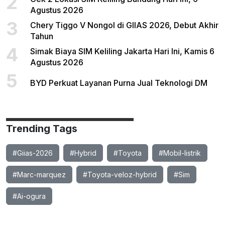
2
Agustus 2026
3
Chery Tiggo V Nongol di GIIAS 2026, Debut Akhir
Tahun
4
Simak Biaya SIM Keliling Jakarta Hari Ini, Kamis 6
Agustus 2026
5
BYD Perkuat Layanan Purna Jual Teknologi DM
Trending Tags
#Giias-2026
#Hybrid
#Toyota
#Mobil-listrik
#Marc-marquez
#Toyota-veloz-hybrid
#Sim
#Ai-ogura