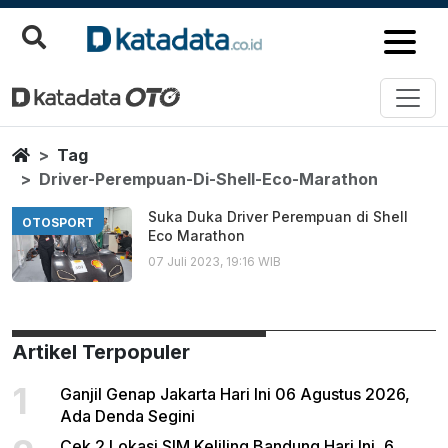
Driver Perempuan Di Shell Eco 
Berita Terbaru
Home
Tag
Driver-Perempuan-Di-Shell-Eco-Marathon
Suka Duka Driver Perempuan di Shell
OTOSPORT
Eco Marathon
07 Juli 2023, 19:16 WIB
Artikel Terpopuler
1
Ganjil Genap Jakarta Hari Ini 06 Agustus 2026,
Ada Denda Segini
Cek 2 Lokasi SIM Keliling Bandung Hari Ini, 6