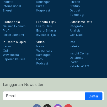
Industri
Keuangan
Fintech
Internasional
Bursa
Startup
Energi
Korporasi
Gadget
Teknologi
Ekonopedia
Ekonomi Hijau
Jurnalisme Data
Sejarah Ekonomi
Energi Baru
Infografik
Profil
Energi Sirkular
Analisis
Istilah Ekonomi
Investasi Hijau
Cek Data
In-Depth & Opini
Video
Info
Telaah
News
Indeks
Opini
Wawancara
Insight Center
Wawancara
Katalogue
Databoks
Laporan Khusus
Foto
Event
Podcast
KatadataOTO
Langganan Newsletter
Daftar
Follow us on Facebook
Follow us on X
Follow us on Instagram
Follow us on Yout