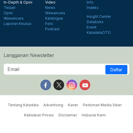
In-Depth & Opini
Video
Info
Telaah
News
Indeks
Opini
Wawancara
Insight Center
Wawancara
Katalogue
Databoks
Laporan Khusus
Foto
Event
Podcast
KatadataOTO
Langganan Newsletter
Daftar
Follow us on Facebook
Follow us on X
Follow us on Instagram
Follow us on Yout
Tentang Katadata
Advertising
Karier
Pedoman Media Siber
Kebijakan Privasi
Disclaimer
Hubungi Kami
©2026 Katadata. Hak cipta dilindungi Undang-undang.