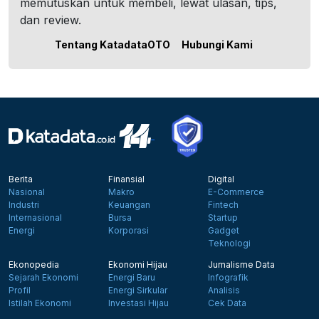
memutuskan untuk membeli, lewat ulasan, tips,
dan review.
Tentang KatadataOTO
Hubungi Kami
Berita
Finansial
Digital
Nasional
Makro
E-Commerce
Industri
Keuangan
Fintech
Internasional
Bursa
Startup
Energi
Korporasi
Gadget
Teknologi
Ekonopedia
Ekonomi Hijau
Jurnalisme Data
Sejarah Ekonomi
Energi Baru
Infografik
Profil
Energi Sirkular
Analisis
Istilah Ekonomi
Investasi Hijau
Cek Data