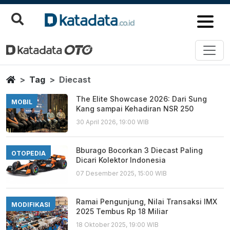
Diecast
Berita Terbaru
Home
Tag
Diecast
The Elite Showcase 2026: Dari Sung
MOBIL
Kang sampai Kehadiran NSR 250
30 April 2026, 19:00 WIB
Bburago Bocorkan 3 Diecast Paling
OTOPEDIA
Dicari Kolektor Indonesia
07 Desember 2025, 15:00 WIB
Ramai Pengunjung, Nilai Transaksi IMX
MODIFIKASI
2025 Tembus Rp 18 Miliar
18 Oktober 2025, 19:00 WIB