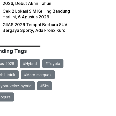
2026, Debut Akhir Tahun
Cek 2 Lokasi SIM Keliling Bandung
Hari Ini, 6 Agustus 2026
GIIAS 2026 Tempat Berburu SUV
Bergaya Sporty, Ada Fronx Kuro
nding Tags
ias-2026
#Hybrid
#Toyota
il-listrik
#Marc-marquez
yota-veloz-hybrid
#Sim
-ogura