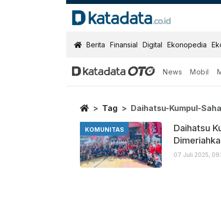
KatadataOTO
Berita
Finansial
Digital
Ekonopedia
Ek
News
Mobil
Daihatsu Kump
Berita Terbaru
Home
Tag
Daihatsu-Kumpul-Sah
Daihatsu K
KOMUNITAS
Dimeriahk
07 Juli 2025, 0