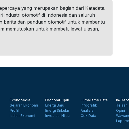
tepercaya yang merupakan bagian dari Katadata.
i industri otomotif di Indonesia dan seluruh
n berita dan panduan otomotif untuk membantu
um memutuskan untuk membeli, lewat ulasan,
Ekonopedia
Ekonomi Hijau
Jurnalisme Data
In-Dept
Sejarah Ekonomi
Energi Baru
Infografik
Telaah
Profil
Energi Sirkular
Analisis
Opini
Istilah Ekonomi
Investasi Hijau
Cek Data
Wawanc
Lapora