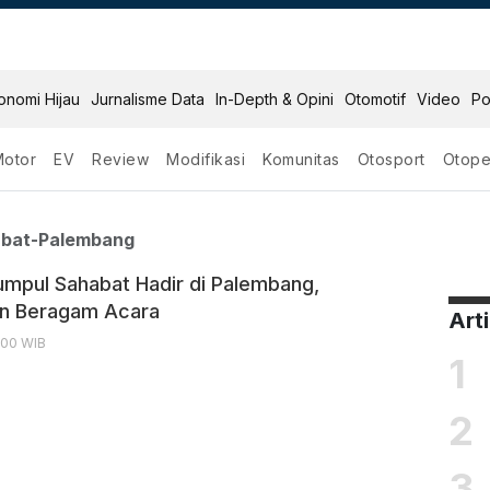
onomi Hijau
Jurnalisme Data
In-Depth & Opini
Otomotif
Video
Po
Motor
EV
Review
Modifikasi
Komunitas
Otosport
Otope
ul Sahabat Palembang
abat-Palembang
umpul Sahabat Hadir di Palembang,
an Beragam Acara
Art
9:00 WIB
1
2
3