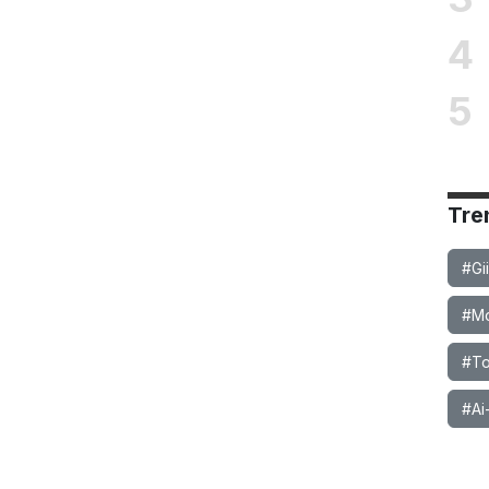
4
5
Tre
#Gi
#Mob
#To
#Ai