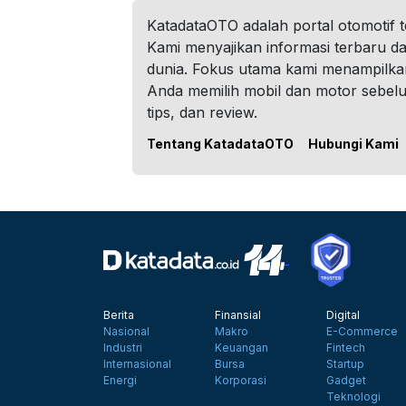
KatadataOTO adalah portal otomotif 
Kami menyajikan informasi terbaru dar
dunia. Fokus utama kami menampilka
Anda memilih mobil dan motor sebel
tips, dan review.
Tentang KatadataOTO
Hubungi Kami
Berita
Finansial
Digital
Nasional
Makro
E-Commerce
Industri
Keuangan
Fintech
Internasional
Bursa
Startup
Energi
Korporasi
Gadget
Teknologi