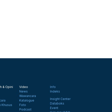
h & Opini
Video
Info
News
Indeks
Wawancara
Insight Center
ara
Katalogue
Databoks
n Khusus
Foto
Event
Podcast