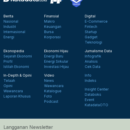
Berita
Finansial
Digital
Nasional
Makro
E-Commerce
Industri
Keuangan
Fintech
Internasional
Bursa
Startup
Energi
Korporasi
Gadget
Teknologi
Ekonopedia
Ekonomi Hijau
Jurnalisme Data
Sejarah Ekonomi
Energi Baru
Infografik
Profil
Energi Sirkular
Analisis
Istilah Ekonomi
Investasi Hijau
Cek Data
In-Depth & Opini
Video
Info
Telaah
News
Indeks
Opini
Wawancara
Insight Center
Wawancara
Katalogue
Databoks
Laporan Khusus
Foto
Event
Podcast
KatadataOTO
Langganan Newsletter