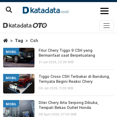
Csh
Berita Terbaru
Home
Tag
Csh
Fitur Chery Tiggo 9 CSH yang
MOBIL
Bermanfaat saat Berpetualang
21 Juli 2026, 23:36 WIB
Tiggo Cross CSH Terbakar di Bandung,
MOBIL
Ternyata Begini Reaksi Chery
09 Juli 2026, 11:00 WIB
Diler Chery Arta Serpong Dibuka,
MOBIL
Tempati Bekas Outlet Honda
08 April 2026, 07:00 WIB