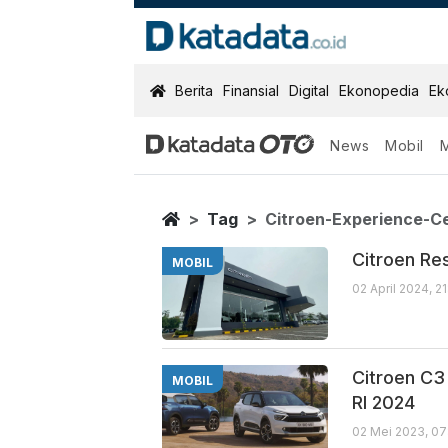
KatadataOTO
Berita
Finansial
Digital
Ekonopedia
Ek
News
Mobil
Citroen Experi
Berita Terbaru
Home
Tag
Citroen-Experience-C
Citroen Re
MOBIL
02 April 2024, 2
Citroen C3
MOBIL
RI 2024
02 Mei 2023, 07