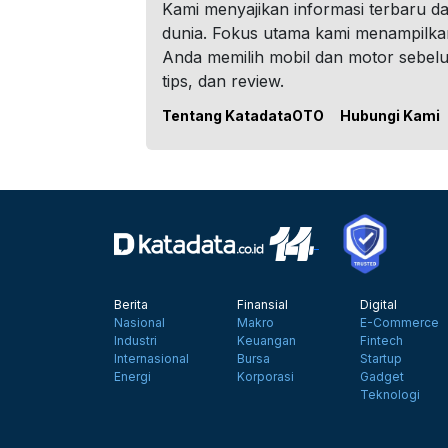
Kami menyajikan informasi terbaru dar
dunia. Fokus utama kami menampilka
Anda memilih mobil dan motor sebel
tips, dan review.
Tentang KatadataOTO
Hubungi Kami
Berita
Finansial
Digital
Nasional
Makro
E-Commerce
Industri
Keuangan
Fintech
Internasional
Bursa
Startup
Energi
Korporasi
Gadget
Teknologi