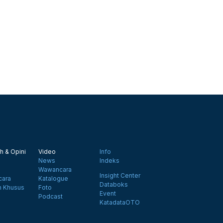
h & Opini
Video
Info
News
Indeks
Wawancara
Insight Center
ara
Katalogue
Databoks
n Khusus
Foto
Event
Podcast
KatadataOTO