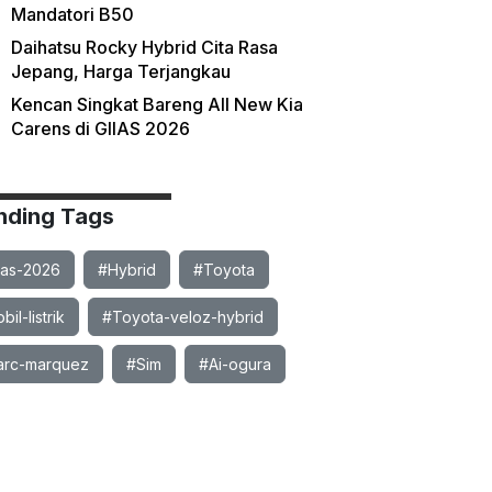
Mandatori B50
Daihatsu Rocky Hybrid Cita Rasa
Jepang, Harga Terjangkau
Kencan Singkat Bareng All New Kia
Carens di GIIAS 2026
nding Tags
ias-2026
#Hybrid
#Toyota
il-listrik
#Toyota-veloz-hybrid
rc-marquez
#Sim
#Ai-ogura