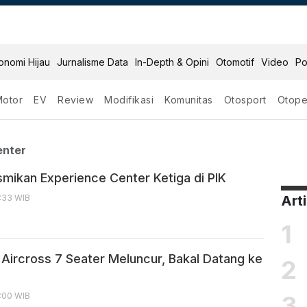
onomi Hijau
Jurnalisme Data
In-Depth & Opini
Otomotif
Video
Po
Motor
EV
Review
Modifikasi
Komunitas
Otosport
Otope
ence Center
enter
smikan Experience Center Ketiga di PIK
1:33 WIB
Art
1
 Aircross 7 Seater Meluncur, Bakal Datang ke
2
3
:00 WIB