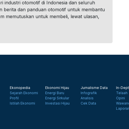
i industri otomotif di Indonesia dan seluruh
n berita dan panduan otomotif untuk membantu
um memutuskan untuk membeli, lewat ulasan,
Ekonopedia
Ekonomi Hijau
Jurnalisme Data
In-Dept
Sejarah Ekonomi
Energi Baru
Infografik
Telaah
Profil
Energi Sirkular
Analisis
Opini
Istilah Ekonomi
Investasi Hijau
Cek Data
Wawanc
Lapora