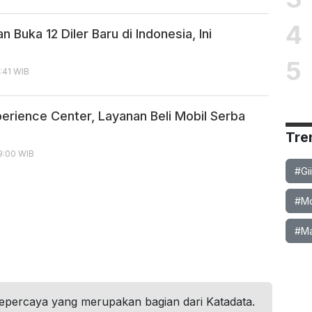
4
n Buka 12 Diler Baru di Indonesia, Ini
5
2:41 WIB
perience Center, Layanan Beli Mobil Serba
Tre
09:00 WIB
#Gi
#Mob
#Ma
tepercaya yang merupakan bagian dari Katadata.