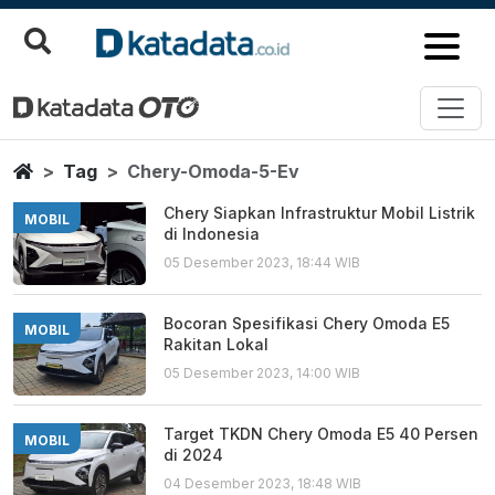
Chery Omoda 5 Ev
Berita Terbaru
Home
Tag
Chery-Omoda-5-Ev
Chery Siapkan Infrastruktur Mobil Listrik
MOBIL
di Indonesia
05 Desember 2023, 18:44 WIB
Bocoran Spesifikasi Chery Omoda E5
MOBIL
Rakitan Lokal
05 Desember 2023, 14:00 WIB
Target TKDN Chery Omoda E5 40 Persen
MOBIL
di 2024
04 Desember 2023, 18:48 WIB