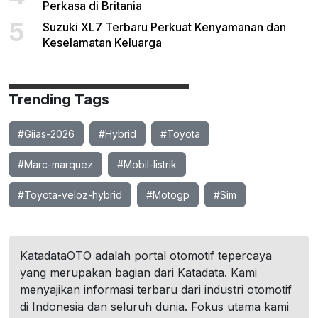
Perkasa di Britania
5
Suzuki XL7 Terbaru Perkuat Kenyamanan dan
Keselamatan Keluarga
Trending Tags
#Giias-2026
#Hybrid
#Toyota
#Marc-marquez
#Mobil-listrik
#Toyota-veloz-hybrid
#Motogp
#Sim
KatadataOTO adalah portal otomotif tepercaya
yang merupakan bagian dari Katadata. Kami
menyajikan informasi terbaru dari industri otomotif
di Indonesia dan seluruh dunia. Fokus utama kami