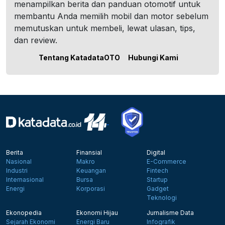
menampilkan berita dan panduan otomotif untuk
membantu Anda memilih mobil dan motor sebelum
memutuskan untuk membeli, lewat ulasan, tips,
dan review.
Tentang KatadataOTO
Hubungi Kami
Berita
Finansial
Digital
Nasional
Makro
E-Commerce
Industri
Keuangan
Fintech
Internasional
Bursa
Startup
Energi
Korporasi
Gadget
Teknologi
Ekonopedia
Ekonomi Hijau
Jurnalisme Data
Sejarah Ekonomi
Energi Baru
Infografik