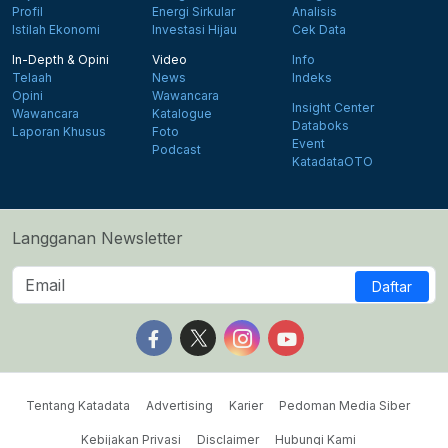
Profil
Energi Sirkular
Analisis
Istilah Ekonomi
Investasi Hijau
Cek Data
In-Depth & Opini
Video
Info
Telaah
News
Indeks
Opini
Wawancara
Insight Center
Wawancara
Katalogue
Databoks
Laporan Khusus
Foto
Event
Podcast
KatadataOTO
Langganan Newsletter
Daftar
Follow us on Facebook
Follow us on X
Follow us on Instagram
Follow us on Yout
Tentang Katadata
Advertising
Karier
Pedoman Media Siber
Kebijakan Privasi
Disclaimer
Hubungi Kami