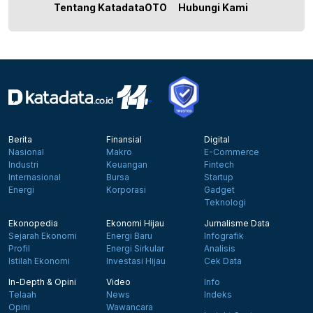
Tentang KatadataOTO
Hubungi Kami
Berita
Finansial
Digital
Nasional
Makro
E-Commerce
Industri
Keuangan
Fintech
Internasional
Bursa
Startup
Energi
Korporasi
Gadget
Teknologi
Ekonopedia
Ekonomi Hijau
Jurnalisme Data
Sejarah Ekonomi
Energi Baru
Infografik
Profil
Energi Sirkular
Analisis
Istilah Ekonomi
Investasi Hijau
Cek Data
In-Depth & Opini
Video
Info
Telaah
News
Indeks
Opini
Wawancara