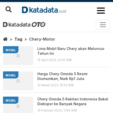
Chery Motor
Berita Terbaru
Home
Tag
Chery-Motor
Lima Mobil Baru Chery akan Meluncur
MOBIL
Tahun Ini
15 April 2023, 14:35 WIB
Harga Chery Omoda 5 Resmi
MOBIL
Diumumkan, Naik Rp1 Juta
10 Maret 2023, 16:52 WIB
Chery Omoda 5 Rakitan Indonesia Bakal
MOBIL
Diekspor ke Banyak Negara
19 Februari 2023, 11:59 WIB