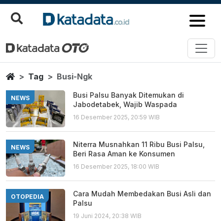
Busi Ngk
Berita Terbaru
Home
Tag
Busi-Ngk
Busi Palsu Banyak Ditemukan di
NEWS
Jabodetabek, Wajib Waspada
16 Desember 2025, 20:59 WIB
Niterra Musnahkan 11 Ribu Busi Palsu,
NEWS
Beri Rasa Aman ke Konsumen
16 Desember 2025, 18:00 WIB
Cara Mudah Membedakan Busi Asli dan
OTOPEDIA
Palsu
19 Juni 2024, 20:38 WIB