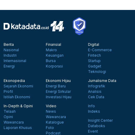
Berita
Finansial
Digital
Nasional
Makro
E-Commerce
Industri
Keuangan
Fintech
Internasional
Bursa
Startup
Energi
Korporasi
Gadget
Teknologi
Ekonopedia
Ekonomi Hijau
Jurnalisme Data
Sejarah Ekonomi
Energi Baru
Infografik
Profil
Energi Sirkular
Analisis
Istilah Ekonomi
Investasi Hijau
Cek Data
In-Depth & Opini
Video
Info
Telaah
News
Indeks
Opini
Wawancara
Insight Center
Wawancara
Katalogue
Databoks
Laporan Khusus
Foto
Event
Podcast