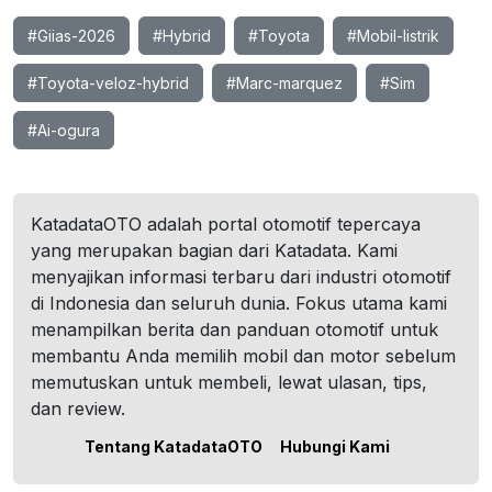
#Giias-2026
#Hybrid
#Toyota
#Mobil-listrik
#Toyota-veloz-hybrid
#Marc-marquez
#Sim
#Ai-ogura
KatadataOTO adalah portal otomotif tepercaya
yang merupakan bagian dari Katadata. Kami
menyajikan informasi terbaru dari industri otomotif
di Indonesia dan seluruh dunia. Fokus utama kami
menampilkan berita dan panduan otomotif untuk
membantu Anda memilih mobil dan motor sebelum
memutuskan untuk membeli, lewat ulasan, tips,
dan review.
Tentang KatadataOTO
Hubungi Kami