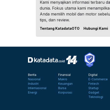
Kami menyajikan informasi terbaru dar
dunia. Fokus utama kami menampilka
Anda memilih mobil dan motor sebel
tips, dan review.
Tentang KatadataOTO
Hubungi Kami
Berita
Finansial
Digital
Nasional
Makro
E-Commerce
Industri
Keuangan
Fintech
Internasional
Bursa
Startup
Energi
Korporasi
Gadget
Teknologi