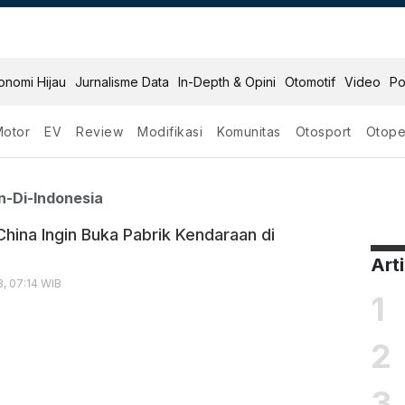
onomi Hijau
Jurnalisme Data
In-Depth & Opini
Otomotif
Video
Po
Motor
EV
Review
Modifikasi
Komunitas
Otosport
Otope
ndaraan Di Indonesia
n-Di-Indonesia
China Ingin Buka Pabrik Kendaraan di
Art
, 07:14 WIB
1
2
3