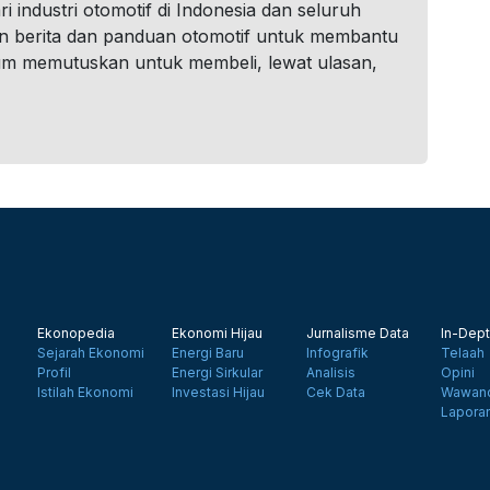
i industri otomotif di Indonesia dan seluruh
n berita dan panduan otomotif untuk membantu
um memutuskan untuk membeli, lewat ulasan,
Ekonopedia
Ekonomi Hijau
Jurnalisme Data
In-Dept
Sejarah Ekonomi
Energi Baru
Infografik
Telaah
Profil
Energi Sirkular
Analisis
Opini
Istilah Ekonomi
Investasi Hijau
Cek Data
Wawanc
Lapora