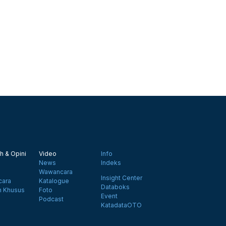
h & Opini
Video
Info
News
Indeks
Wawancara
Insight Center
ara
Katalogue
Databoks
n Khusus
Foto
Event
Podcast
KatadataOTO