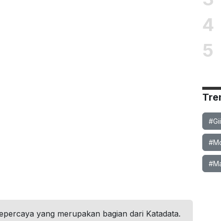
4
5
Tre
#Gi
#Mob
#Ma
tepercaya yang merupakan bagian dari Katadata.