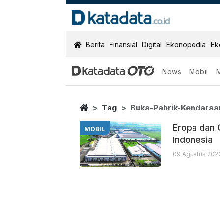
KatadataOTO
Berita
Finansial
Digital
Ekonopedia
Ek
News
Mobil
Buka Pabrik Ke
Berita Terbaru
Home
Tag
Buka-Pabrik-Kendaraa
Eropa dan 
MOBIL
Indonesia
09 Agustus 2023