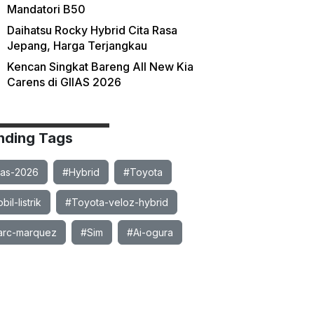
Mandatori B50
Daihatsu Rocky Hybrid Cita Rasa
Jepang, Harga Terjangkau
Kencan Singkat Bareng All New Kia
Carens di GIIAS 2026
nding Tags
ias-2026
#Hybrid
#Toyota
il-listrik
#Toyota-veloz-hybrid
rc-marquez
#Sim
#Ai-ogura