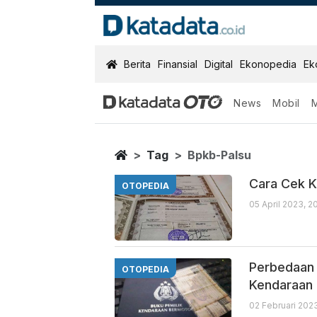
KatadataOTO
Berita
Finansial
Digital
Ekonopedia
Ek
News
Mobil
Bpkb Palsu
Berita Terbaru
Home
Tag
Bpkb-Palsu
Cara Cek K
OTOPEDIA
05 April 2023, 2
Perbedaan 
OTOPEDIA
Kendaraan
02 Februari 2023