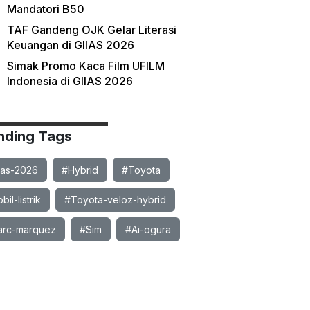
Mandatori B50
TAF Gandeng OJK Gelar Literasi
Keuangan di GIIAS 2026
Simak Promo Kaca Film UFILM
Indonesia di GIIAS 2026
nding Tags
ias-2026
#Hybrid
#Toyota
il-listrik
#Toyota-veloz-hybrid
rc-marquez
#Sim
#Ai-ogura