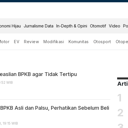
onomi Hijau
Jurnalisme Data
In-Depth & Opini
Otomotif
Video
Po
Motor
EV
Review
Modifikasi
Komunitas
Otosport
Otope
easlian BPKB agar Tidak Tertipu
0:52 WIB
Art
1
BPKB Asli dan Palsu, Perhatikan Sebelum Beli
2
3
, 19:15 WIB