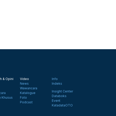
h & Opini
Video
Info
News
Indeks
Wawancara
Insight Center
ara
Katalogue
Databoks
n Khusus
Foto
Event
Podcast
KatadataOTO