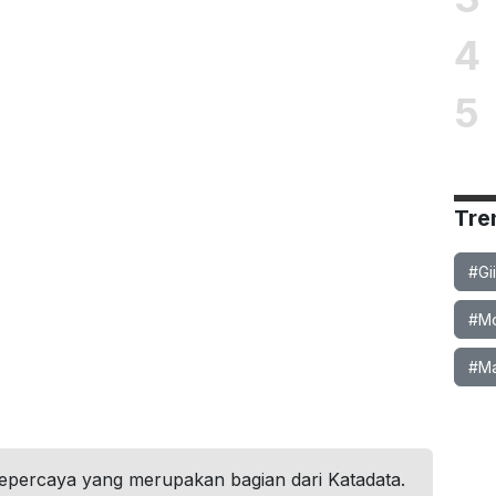
4
5
Tre
#Gi
#Mob
#Ma
tepercaya yang merupakan bagian dari Katadata.