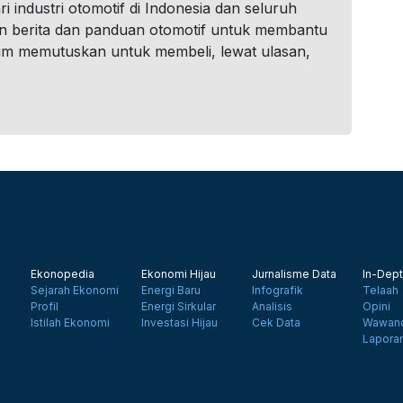
i industri otomotif di Indonesia dan seluruh
n berita dan panduan otomotif untuk membantu
um memutuskan untuk membeli, lewat ulasan,
Ekonopedia
Ekonomi Hijau
Jurnalisme Data
In-Dept
Sejarah Ekonomi
Energi Baru
Infografik
Telaah
Profil
Energi Sirkular
Analisis
Opini
Istilah Ekonomi
Investasi Hijau
Cek Data
Wawanc
Lapora