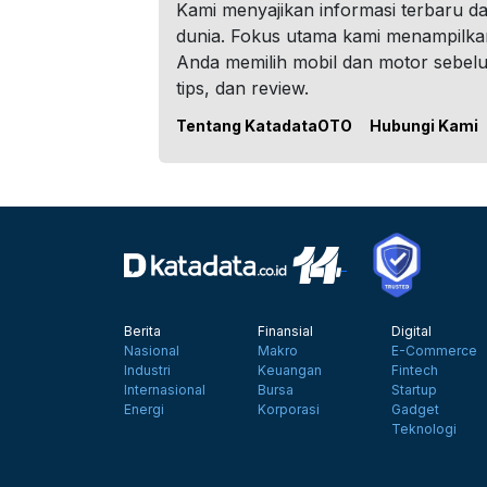
Kami menyajikan informasi terbaru dar
dunia. Fokus utama kami menampilka
Anda memilih mobil dan motor sebel
tips, dan review.
Tentang KatadataOTO
Hubungi Kami
Berita
Finansial
Digital
Nasional
Makro
E-Commerce
Industri
Keuangan
Fintech
Internasional
Bursa
Startup
Energi
Korporasi
Gadget
Teknologi