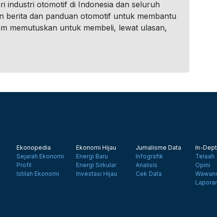
i industri otomotif di Indonesia dan seluruh
n berita dan panduan otomotif untuk membantu
um memutuskan untuk membeli, lewat ulasan,
Ekonopedia
Ekonomi Hijau
Jurnalisme Data
In-Dept
Sejarah Ekonomi
Energi Baru
Infografik
Telaah
Profil
Energi Sirkular
Analisis
Opini
Istilah Ekonomi
Investasi Hijau
Cek Data
Wawanc
Lapora