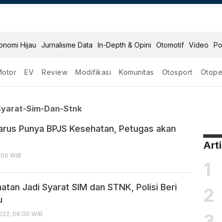
onomi Hijau
Jurnalisme Data
In-Depth & Opini
Otomotif
Video
Po
Motor
EV
Review
Modifikasi
Komunitas
Otosport
Otope
 Jadi Syarat Sim Dan S
Syarat-Sim-Dan-Stnk
Harus Punya BPJS Kesehatan, Petugas akan
Art
4:00 WIB
1
atan Jadi Syarat SIM dan STNK, Polisi Beri
2
u
3
022, 06:00 WIB