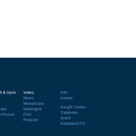
h & Opini
Video
Info
News
Indeks
Wawancara
Insight Center
ara
Katalogue
Databoks
n Khusus
Foto
Event
Podcast
KatadataOTO