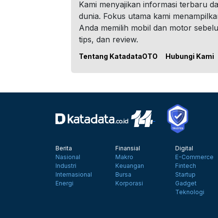
Kami menyajikan informasi terbaru dar
dunia. Fokus utama kami menampilka
Anda memilih mobil dan motor sebel
tips, dan review.
Tentang KatadataOTO
Hubungi Kami
Berita
Finansial
Digital
Nasional
Makro
E-Commerce
Industri
Keuangan
Fintech
Internasional
Bursa
Startup
Energi
Korporasi
Gadget
Teknologi