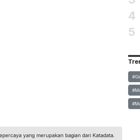
4
5
Tre
#Gi
#Mob
#Ma
tepercaya yang merupakan bagian dari Katadata.