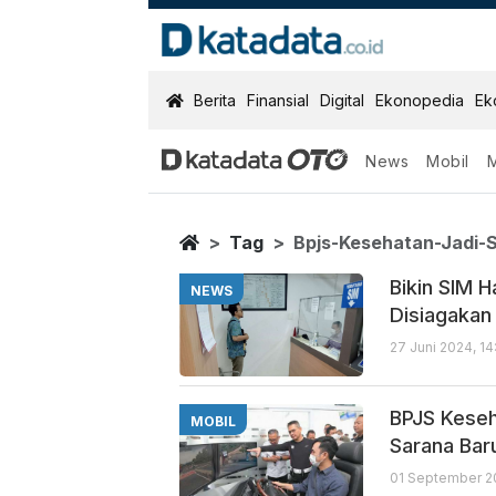
KatadataOTO
Berita
Finansial
Digital
Ekonopedia
Ek
News
Mobil
Bpjs Kesehatan
Berita Terbaru
Home
Tag
Bpjs-Kesehatan-Jadi-
Bikin SIM 
NEWS
Disiagakan
27 Juni 2024, 1
BPJS Keseh
MOBIL
Sarana Bar
01 September 2