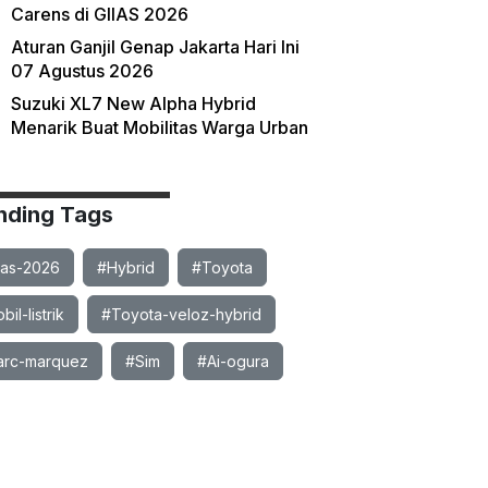
Carens di GIIAS 2026
Aturan Ganjil Genap Jakarta Hari Ini
07 Agustus 2026
Suzuki XL7 New Alpha Hybrid
Menarik Buat Mobilitas Warga Urban
nding Tags
ias-2026
#Hybrid
#Toyota
il-listrik
#Toyota-veloz-hybrid
rc-marquez
#Sim
#Ai-ogura