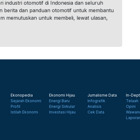
i industri otomotif di Indonesia dan seluruh
n berita dan panduan otomotif untuk membantu
um memutuskan untuk membeli, lewat ulasan,
Ekonopedia
Ekonomi Hijau
Jurnalisme Data
In-Dept
Sejarah Ekonomi
Energi Baru
Infografik
Telaah
Profil
Energi Sirkular
Analisis
Opini
Istilah Ekonomi
Investasi Hijau
Cek Data
Wawanc
Lapora