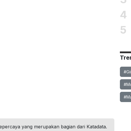
4
5
Tre
#Gi
#Mob
#Ma
tepercaya yang merupakan bagian dari Katadata.