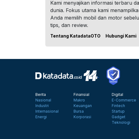
Kami menyajikan informasi terbaru dar
dunia. Fokus utama kami menampilka
Anda memilih mobil dan motor sebel
tips, dan review.
Tentang KatadataOTO
Hubungi Kami
Berita
Finansial
Digital
Nasional
Makro
E-Commerce
Industri
Keuangan
Fintech
Internasional
Bursa
Startup
Energi
Korporasi
Gadget
Teknologi