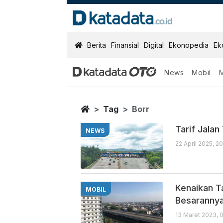
KatadataOTO
Berita
Finansial
Digital
Ekonopedia
Ek
News
Mobil
Borr
Berita Terbaru
Home
Tag
Borr
Tarif Jala
NEWS
22 April 2025, 2
Kenaikan Ta
MOBIL
Besaranny
13 Maret 2023, 