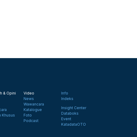
h & Opini
Video
Info
News
Indeks
Wawancara
Insight Center
ara
Katalogue
Databoks
n Khusus
Foto
Event
Podcast
KatadataOTO