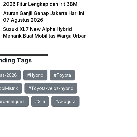
2026 Fitur Lengkap dan Irit BBM
Aturan Ganjil Genap Jakarta Hari Ini
07 Agustus 2026
Suzuki XL7 New Alpha Hybrid
Menarik Buat Mobilitas Warga Urban
nding Tags
ias-2026
#Hybrid
#Toyota
il-listrik
#Toyota-veloz-hybrid
rc-marquez
#Sim
#Ai-ogura