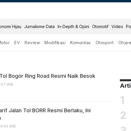
onomi Hijau
Jurnalisme Data
In-Depth & Opini
Otomotif
Video
Po
Motor
EV
Review
Modifikasi
Komunitas
Otosport
Otope
n Tol Bogor Ring Road Resmi Naik Besok
0:07 WIB
Art
1
rif Jalan Tol BORR Resmi Berlaku, Ini
2
a
3
09:00 WIB