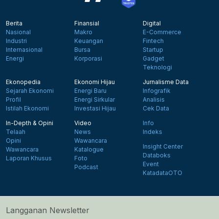
Berita
Finansial
Digital
Nasional
Makro
E-Commerce
Industri
Keuangan
Fintech
Internasional
Bursa
Startup
Energi
Korporasi
Gadget
Teknologi
Ekonopedia
Ekonomi Hijau
Jurnalisme Data
Sejarah Ekonomi
Energi Baru
Infografik
Profil
Energi Sirkular
Analisis
Istilah Ekonomi
Investasi Hijau
Cek Data
In-Depth & Opini
Video
Info
Telaah
News
Indeks
Opini
Wawancara
Insight Center
Wawancara
Katalogue
Databoks
Laporan Khusus
Foto
Event
Podcast
KatadataOTO
Langganan Newsletter