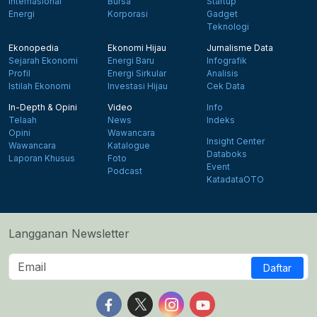
Internasional
Bursa
Startup
Energi
Korporasi
Gadget
Teknologi
Ekonopedia
Ekonomi Hijau
Jurnalisme Data
Sejarah Ekonomi
Energi Baru
Infografik
Profil
Energi Sirkular
Analisis
Istilah Ekonomi
Investasi Hijau
Cek Data
In-Depth & Opini
Video
Info
Telaah
News
Indeks
Opini
Wawancara
Insight Center
Wawancara
Katalogue
Databoks
Laporan Khusus
Foto
Event
Podcast
KatadataOTO
Langganan Newsletter
Daftar
Follow us on Facebook
Follow us on X
Follow us on Instagram
Follow us on Yout