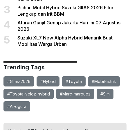
3
Pilihan Mobil Hybrid Suzuki GIIAS 2026 Fitur
Lengkap dan Irit BBM
4
Aturan Ganjil Genap Jakarta Hari Ini 07 Agustus
2026
5
Suzuki XL7 New Alpha Hybrid Menarik Buat
Mobilitas Warga Urban
Trending Tags
#Giias-2026
#Hybrid
#Toyota
#Mobil-listrik
#Toyota-veloz-hybrid
#Marc-marquez
#Sim
#Ai-ogura