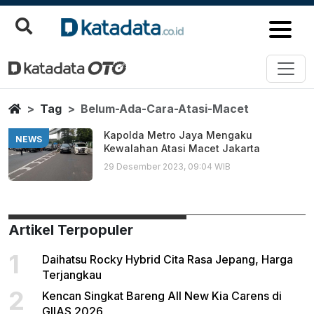
Belum Ada Cara Atasi Macet
Berita Terbaru
Home
Tag
Belum-Ada-Cara-Atasi-Macet
Kapolda Metro Jaya Mengaku
NEWS
Kewalahan Atasi Macet Jakarta
29 Desember 2023, 09:04 WIB
Artikel Terpopuler
1
Daihatsu Rocky Hybrid Cita Rasa Jepang, Harga
Terjangkau
2
Kencan Singkat Bareng All New Kia Carens di
GIIAS 2026