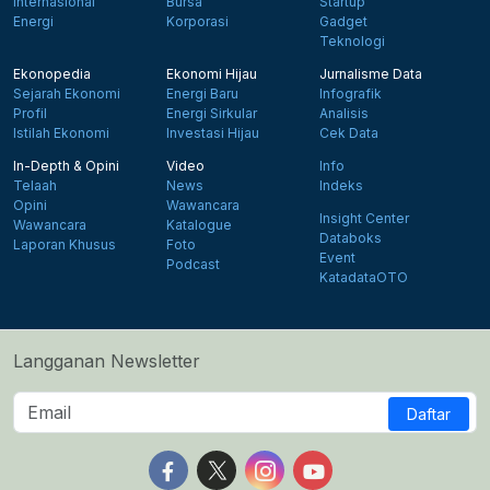
Internasional
Bursa
Startup
Energi
Korporasi
Gadget
Teknologi
Ekonopedia
Ekonomi Hijau
Jurnalisme Data
Sejarah Ekonomi
Energi Baru
Infografik
Profil
Energi Sirkular
Analisis
Istilah Ekonomi
Investasi Hijau
Cek Data
In-Depth & Opini
Video
Info
Telaah
News
Indeks
Opini
Wawancara
Insight Center
Wawancara
Katalogue
Databoks
Laporan Khusus
Foto
Event
Podcast
KatadataOTO
Langganan Newsletter
Daftar
Follow us on Facebook
Follow us on X
Follow us on Instagram
Follow us on Yout