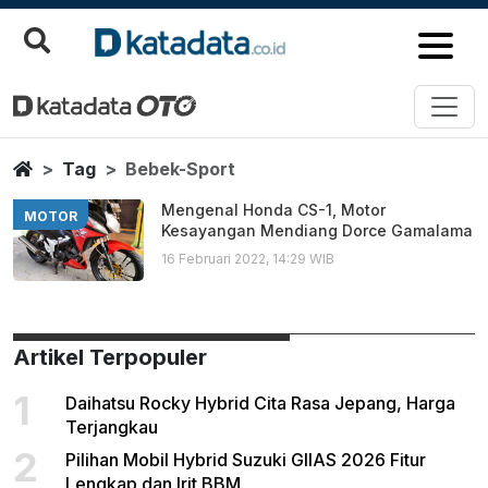
Bebek Sport
Berita Terbaru
Home
Tag
Bebek-Sport
Mengenal Honda CS-1, Motor
MOTOR
Kesayangan Mendiang Dorce Gamalama
16 Februari 2022, 14:29 WIB
Artikel Terpopuler
1
Daihatsu Rocky Hybrid Cita Rasa Jepang, Harga
Terjangkau
2
Pilihan Mobil Hybrid Suzuki GIIAS 2026 Fitur
Lengkap dan Irit BBM