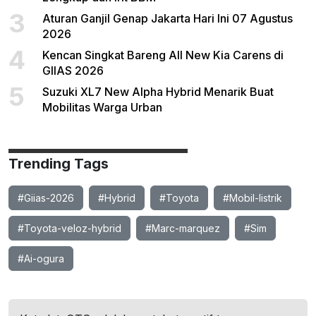
3
Aturan Ganjil Genap Jakarta Hari Ini 07 Agustus
2026
4
Kencan Singkat Bareng All New Kia Carens di
GIIAS 2026
5
Suzuki XL7 New Alpha Hybrid Menarik Buat
Mobilitas Warga Urban
Trending Tags
#Giias-2026
#Hybrid
#Toyota
#Mobil-listrik
#Toyota-veloz-hybrid
#Marc-marquez
#Sim
#Ai-ogura