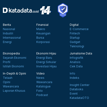
Berita
Finansial
Digital
Nasional
Makro
E-Commerce
Industri
Keuangan
Fintech
Internasional
Bursa
Startup
Energi
Korporasi
Gadget
Teknologi
Ekonopedia
Ekonomi Hijau
Jurnalisme Data
Sejarah Ekonomi
Energi Baru
Infografik
Profil
Energi Sirkular
Analisis
Istilah Ekonomi
Investasi Hijau
Cek Data
In-Depth & Opini
Video
Info
Telaah
News
Indeks
Opini
Wawancara
Insight Center
Wawancara
Katalogue
Databoks
Laporan Khusus
Foto
Event
Podcast
KatadataOTO