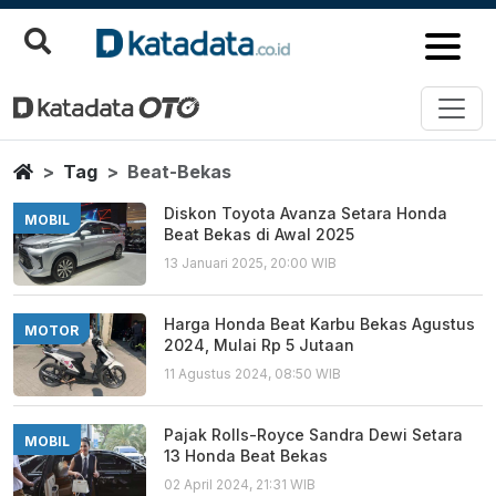
Beat Bekas
Berita Terbaru
Home
Tag
Beat-Bekas
Diskon Toyota Avanza Setara Honda
MOBIL
Beat Bekas di Awal 2025
13 Januari 2025, 20:00 WIB
Harga Honda Beat Karbu Bekas Agustus
MOTOR
2024, Mulai Rp 5 Jutaan
11 Agustus 2024, 08:50 WIB
Pajak Rolls-Royce Sandra Dewi Setara
MOBIL
13 Honda Beat Bekas
02 April 2024, 21:31 WIB