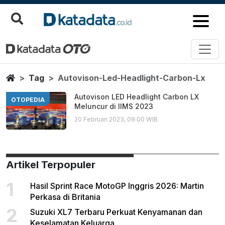
Autovison Led Headlight Carbon
Berita Terbaru
Home
Tag
Autovison-Led-Headlight-Carbon-Lx
Autovison LED Headlight Carbon LX
OTOPEDIA
Meluncur di IIMS 2023
20 Februari 2023, 09:00 WIB
Artikel Terpopuler
1
Hasil Sprint Race MotoGP Inggris 2026: Martin
Perkasa di Britania
2
Suzuki XL7 Terbaru Perkuat Kenyamanan dan
Keselamatan Keluarga