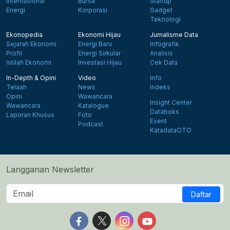
Internasional
Bursa
Startup
Energi
Korporasi
Gadget
Teknologi
Ekonopedia
Ekonomi Hijau
Jurnalisme Data
Sejarah Ekonomi
Energi Baru
Infografik
Profil
Energi Sirkular
Analisis
Istilah Ekonomi
Investasi Hijau
Cek Data
In-Depth & Opini
Video
Info
Telaah
News
Indeks
Opini
Wawancara
Insight Center
Wawancara
Katalogue
Databoks
Laporan Khusus
Foto
Event
Podcast
KatadataOTO
Langganan Newsletter
Daftar
Follow us on Facebook
Follow us on X
Follow us on Instagram
Follow us on Yout