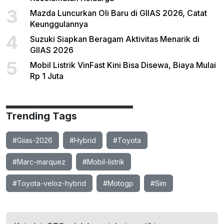
3
Mazda Luncurkan Oli Baru di GIIAS 2026, Catat
Keunggulannya
4
Suzuki Siapkan Beragam Aktivitas Menarik di
GIIAS 2026
5
Mobil Listrik VinFast Kini Bisa Disewa, Biaya Mulai
Rp 1 Juta
Trending Tags
#Giias-2026
#Hybrid
#Toyota
#Marc-marquez
#Mobil-listrik
#Toyota-veloz-hybrid
#Motogp
#Sim