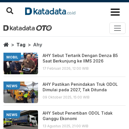
Ahy
Berita Terbaru
Home
Tag
Ahy
AHY Sebut Tertarik Dengan Denza B5
MOBIL
Saat Berkunjung ke IIMS 2026
17 Februari 2026, 12:00 WIB
AHY Pastikan Penindakan Truk ODOL
NEWS
Dimulai pada 2027, Tak Ditunda
09 Oktober 2025, 15:00 WIB
AHY Sebut Penertiban ODOL Tidak
NEWS
Ganggu Ekonomi
13 Agustus 2025, 21:00 WIB