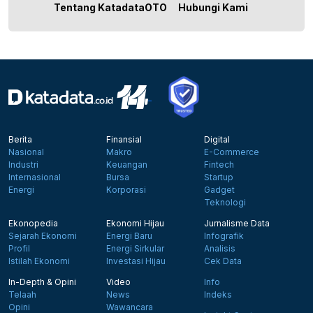
Tentang KatadataOTO
Hubungi Kami
Berita
Finansial
Digital
Nasional
Makro
E-Commerce
Industri
Keuangan
Fintech
Internasional
Bursa
Startup
Energi
Korporasi
Gadget
Teknologi
Ekonopedia
Ekonomi Hijau
Jurnalisme Data
Sejarah Ekonomi
Energi Baru
Infografik
Profil
Energi Sirkular
Analisis
Istilah Ekonomi
Investasi Hijau
Cek Data
In-Depth & Opini
Video
Info
Telaah
News
Indeks
Opini
Wawancara