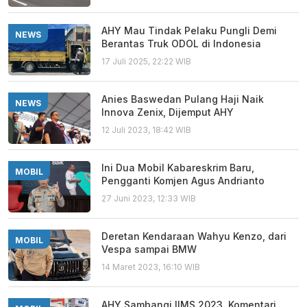
AHY Mau Tindak Pelaku Pungli Demi
NEWS
Berantas Truk ODOL di Indonesia
17 Juli 2025, 22:22 WIB
Anies Baswedan Pulang Haji Naik
NEWS
Innova Zenix, Dijemput AHY
12 Juli 2023, 18:42 WIB
Ini Dua Mobil Kabareskrim Baru,
MOBIL
Pengganti Komjen Agus Andrianto
27 Juni 2023, 12:33 WIB
Deretan Kendaraan Wahyu Kenzo, dari
MOBIL
Vespa sampai BMW
14 Maret 2023, 16:10 WIB
AHY Sambangi IIMS 2023, Komentari