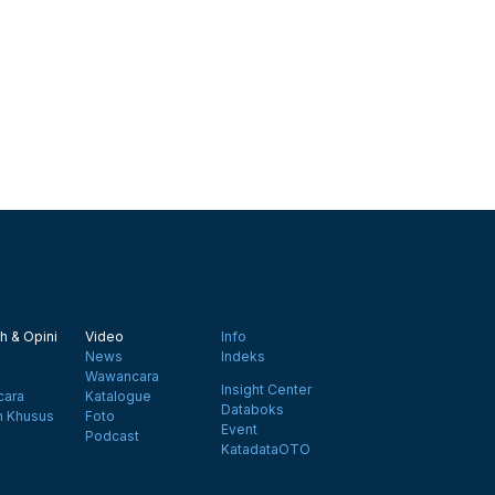
h & Opini
Video
Info
News
Indeks
Wawancara
Insight Center
ara
Katalogue
Databoks
n Khusus
Foto
Event
Podcast
KatadataOTO