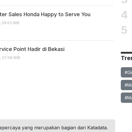
4
ter Sales Honda Happy to Serve You
, 09:53 WIB
5
vice Point Hadir di Bekasi
Tre
, 07:08 WIB
#Gi
#Mob
#Ma
tepercaya yang merupakan bagian dari Katadata.