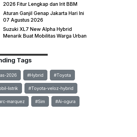
2026 Fitur Lengkap dan Irit BBM
Aturan Ganjil Genap Jakarta Hari Ini
07 Agustus 2026
Suzuki XL7 New Alpha Hybrid
Menarik Buat Mobilitas Warga Urban
nding Tags
ias-2026
#Hybrid
#Toyota
il-listrik
#Toyota-veloz-hybrid
rc-marquez
#Sim
#Ai-ogura