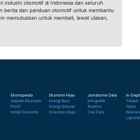
i industri otomotif di Indonesia dan seluruh
n berita dan panduan otomotif untuk membantu
um memutuskan untuk membeli, lewat ulasan,
Ekonopedia
Ekonomi Hijau
Jurnalisme Data
In-Dept
Sejarah Ekonomi
Energi Baru
Infografik
Telaah
Profil
Energi Sirkular
Analisis
Opini
Istilah Ekonomi
Investasi Hijau
Cek Data
Wawanc
Lapora