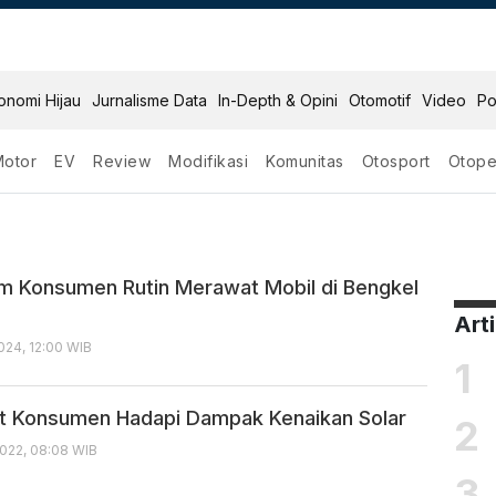
onomi Hijau
Jurnalisme Data
In-Depth & Opini
Otomotif
Video
Po
Motor
EV
Review
Modifikasi
Komunitas
Otosport
Otope
m Konsumen Rutin Merawat Mobil di Bengkel
Art
024, 12:00 WIB
1
t Konsumen Hadapi Dampak Kenaikan Solar
2
022, 08:08 WIB
3