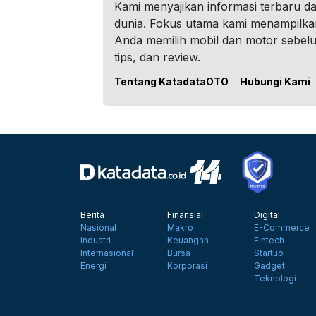
Kami menyajikan informasi terbaru dar
dunia. Fokus utama kami menampilka
Anda memilih mobil dan motor sebel
tips, dan review.
Tentang KatadataOTO
Hubungi Kami
Berita
Finansial
Digital
Nasional
Makro
E-Commerce
Industri
Keuangan
Fintech
Internasional
Bursa
Startup
Energi
Korporasi
Gadget
Teknologi