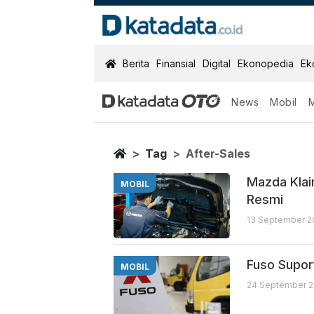
KatadataOTO
Berita
Finansial
Digital
Ekonopedia
Ek
News
Mobil
After Sales
Berita Terbaru
Home
Tag
After-Sales
Mazda Klai
MOBIL
Resmi
13 September 2
Fuso Supor
MOBIL
24 September 2