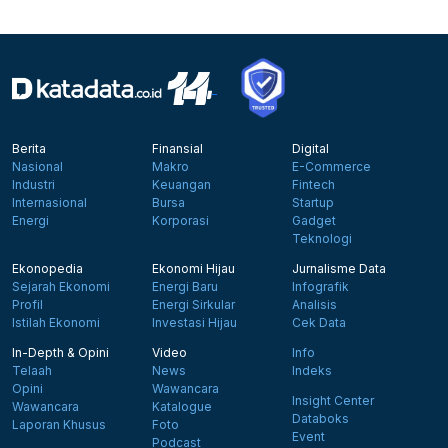
Berita
Finansial
Digital
Nasional
Makro
E-Commerce
Industri
Keuangan
Fintech
Internasional
Bursa
Startup
Energi
Korporasi
Gadget
Teknologi
Ekonopedia
Ekonomi Hijau
Jurnalisme Data
Sejarah Ekonomi
Energi Baru
Infografik
Profil
Energi Sirkular
Analisis
Istilah Ekonomi
Investasi Hijau
Cek Data
In-Depth & Opini
Video
Info
Telaah
News
Indeks
Opini
Wawancara
Insight Center
Wawancara
Katalogue
Databoks
Laporan Khusus
Foto
Event
Podcast