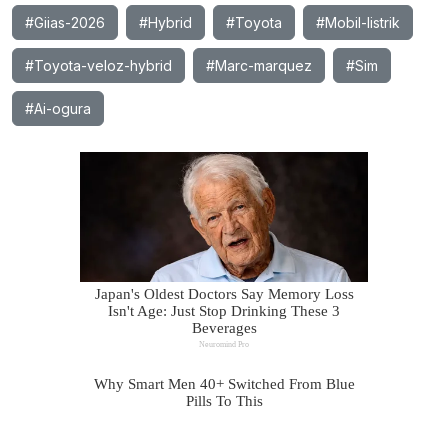
#Giias-2026
#Hybrid
#Toyota
#Mobil-listrik
#Toyota-veloz-hybrid
#Marc-marquez
#Sim
#Ai-ogura