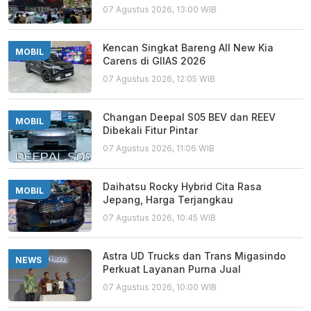
07 Agustus 2026, 13:00 WIB
Kencan Singkat Bareng All New Kia
MOBIL
Carens di GIIAS 2026
07 Agustus 2026, 12:05 WIB
Changan Deepal S05 BEV dan REEV
MOBIL
Dibekali Fitur Pintar
07 Agustus 2026, 11:06 WIB
Daihatsu Rocky Hybrid Cita Rasa
MOBIL
Jepang, Harga Terjangkau
07 Agustus 2026, 10:45 WIB
Astra UD Trucks dan Trans Migasindo
NEWS
Perkuat Layanan Purna Jual
07 Agustus 2026, 10:00 WIB