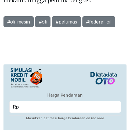
mekanik hingga pemilik bengkel.
#oli-mesin
#oli
#pelumas
#federal-oil