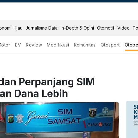
onomi Hijau
Jurnalisme Data
In-Depth & Opini
Otomotif
Video
Po
Motor
EV
Review
Modifikasi
Komunitas
Otosport
Otope
dan Perpanjang SIM
kan Dana Lebih