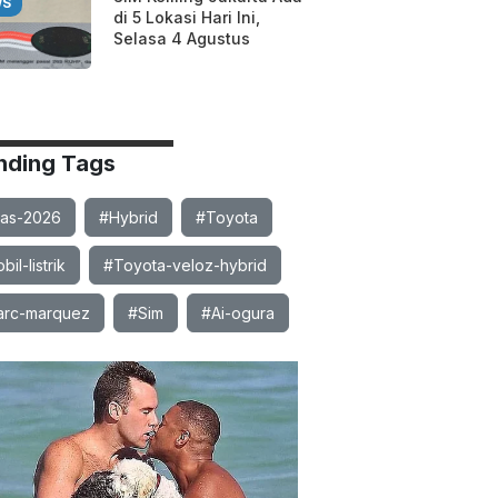
WS
di 5 Lokasi Hari Ini,
Selasa 4 Agustus
nding Tags
ias-2026
#Hybrid
#Toyota
il-listrik
#Toyota-veloz-hybrid
rc-marquez
#Sim
#Ai-ogura