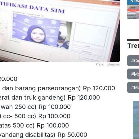
NE
Tre
#Gi
Photo :
Istimewa
#Mob
20.000
 dan barang perseorangan) Rp 120.000
#Ma
berat dan truk gandeng) Rp 120.000
awah 250 cc) Rp 100.000
 cc- 500 cc) Rp 100.000
atas 500 cc) Rp 100.000
ndang disabilitas) Rp 50.000