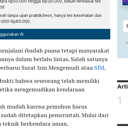
ntara Rp50.000 hingga Rp120.000, belum termasuk tes
if.
h tanpa ujian praktik/teori, hanya tes kesehatan dan
30.000-Rp80.000.
nggunakan AI
enjalani ibadah puasa tetapi masyarakat
nnya dalam berlalu lintas. Salah satunya
erbarui Surat Izin Mengemudi atau
SIM
.
ukti bahwa seseorang telah memiliki
Art
ketika mengemudikan kendaraan
1
ah mudah karena pemohon harus
 sudah ditetapkan pemerintah. Mulai dari
a teknik berkendara aman.