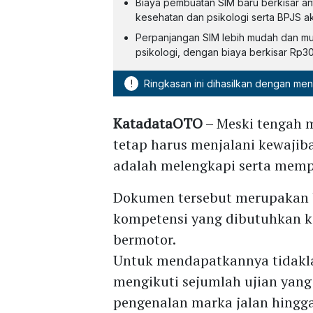
Biaya pembuatan SIM baru berkisar a
kesehatan dan psikologi serta BPJS akt
Perpanjangan SIM lebih mudah dan mura
psikologi, dengan biaya berkisar Rp
!
Ringkasan ini dihasilkan dengan me
KatadataOTO
– Meski tengah m
tetap harus menjalani kewajiba
adalah melengkapi serta memp
Dokumen tersebut merupakan b
kompetensi yang dibutuhkan 
bermotor.
Untuk mendapatkannya tidakl
mengikuti sejumlah ujian yang
pengenalan marka jalan hingg