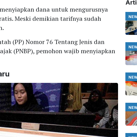
Arti
s menyiapkan dana untuk mengurusnya
atis. Meski demikian tarifnya sudah
NE
n.
tah (PP) Nomor 76 Tentang Jenis dan
NE
 Pajak (PNBP), pemohon wajib menyiapkan
aru
NE
NE