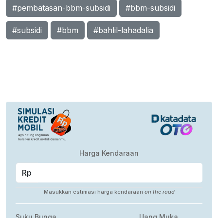
#pembatasan-bbm-subsidi
#bbm-subsidi
#subsidi
#bbm
#bahlil-lahadalia