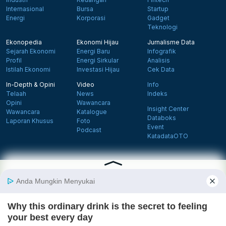
Internasional
Bursa
Startup
Energi
Korporasi
Gadget
Teknologi
Ekonopedia
Ekonomi Hijau
Jurnalisme Data
Sejarah Ekonomi
Energi Baru
Infografik
Profil
Energi Sirkular
Analisis
Istilah Ekonomi
Investasi Hijau
Cek Data
In-Depth & Opini
Video
Info
Telaah
News
Indeks
Opini
Wawancara
Insight Center
Wawancara
Katalogue
Databoks
Laporan Khusus
Foto
Event
Podcast
KatadataOTO
Langganan Newsletter
Daftar
Follow us on Facebook
Follow us on X
Follow us on Instagram
Follow us on Yout