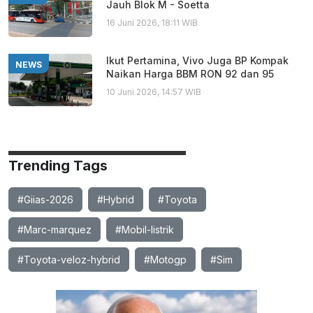
Jauh Blok M - Soetta
16 Juni 2026, 18:11 WIB
Ikut Pertamina, Vivo Juga BP Kompak
NEWS
Naikan Harga BBM RON 92 dan 95
10 Juni 2026, 14:57 WIB
Trending Tags
#Giias-2026
#Hybrid
#Toyota
#Marc-marquez
#Mobil-listrik
#Toyota-veloz-hybrid
#Motogp
#Sim