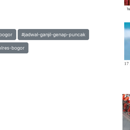
bogor
#jadwal-ganjil-genap-puncak
olres-bogor