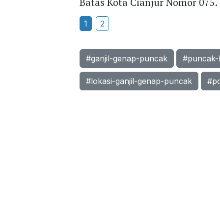
Batas Kota Cianjur Nomor 075.
1
2
#ganjil-genap-puncak
#puncak-
#lokasi-ganjil-genap-puncak
#p