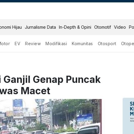
onomi Hijau
Jurnalisme Data
In-Depth & Opini
Otomotif
Video
Po
Motor
EV
Review
Modifikasi
Komunitas
Otosport
Otope
i Ganjil Genap Puncak
 Awas Macet