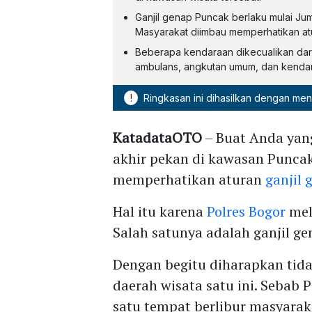
Ganjil genap Puncak berlaku mulai Ju
Masyarakat diimbau memperhatikan atu
Beberapa kendaraan dikecualikan dari 
ambulans, angkutan umum, dan kendar
!
Ringkasan ini dihasilkan dengan me
KatadataOTO
– Buat Anda yan
akhir pekan di kawasan Puncak
memperhatikan aturan
ganjil
Hal itu karena
Polres Bogor
mel
Salah satunya adalah ganjil ge
Dengan begitu diharapkan tid
daerah wisata satu ini. Sebab 
satu tempat berlibur masyaraka