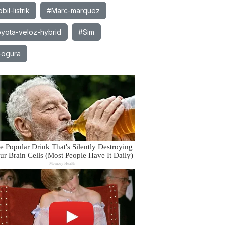
il-listrik
#Marc-marquez
yota-veloz-hybrid
#Sim
-ogura