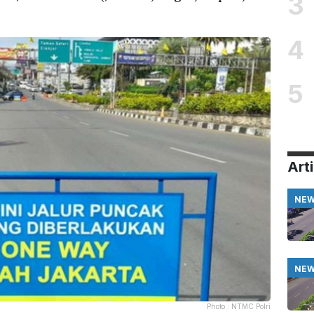
3
4
5
Arti
NE
NE
Photo :
NTMC Polri