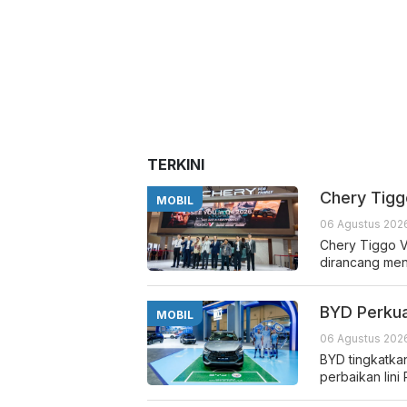
TERKINI
Chery Tigg
MOBIL
06 Agustus 202
Chery Tiggo V
dirancang me
BYD Perkua
MOBIL
06 Agustus 202
BYD tingkatka
perbaikan lini 