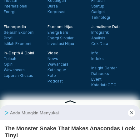
Industri
Keuangan
Fintech
Internasional
Bursa
Startup
Energi
Korporasi
Gadget
Teknologi
Ekonopedia
Ekonomi Hijau
Jurnalisme Data
Sejarah Ekonomi
Energi Baru
Infografik
Profil
Energi Sirkular
Analisis
Istilah Ekonomi
Investasi Hijau
Cek Data
In-Depth & Opini
Video
Info
Telaah
News
Indeks
Opini
Wawancara
Insight Center
Wawancara
Katalogue
Databoks
Laporan Khusus
Foto
Event
Podcast
KatadataOTO
Langganan Newsletter
Daftar
Follow us on Facebook
Follow us on X
Follow us on Instagram
Follow us on Yout