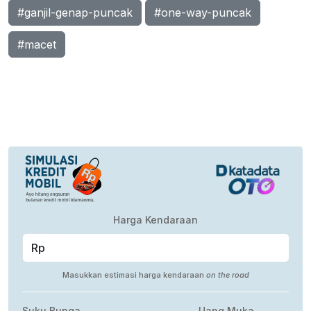
#ganjil-genap-puncak
#one-way-puncak
#macet