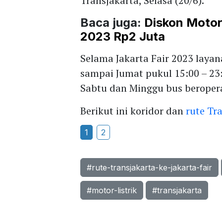
Transjakarta, Selasa (20/6).
Baca juga:
Diskon Motor 
2023 Rp2 Juta
Selama Jakarta Fair 2023 layana
sampai Jumat pukul 15:00 – 23
Sabtu dan Minggu bus beropera
Berikut ini koridor dan
rute Tra
1
2
#rute-transjakarta-ke-jakarta-fair
#motor-listrik
#transjakarta