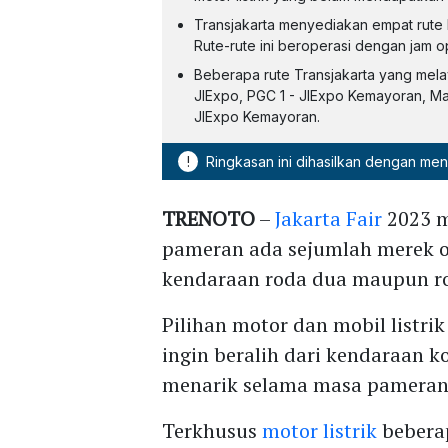
Transjakarta menyediakan empat rute 
Rute-rute ini beroperasi dengan jam o
Beberapa rute Transjakarta yang melaya
JIExpo, PGC 1 - JIExpo Kemayoran, Ma
JIExpo Kemayoran.
!
Ringkasan ini dihasilkan dengan me
TRENOTO
–
Jakarta Fair
2023 m
pameran ada sejumlah merek o
kendaraan roda dua maupun r
Pilihan motor dan mobil listri
ingin beralih dari kendaraan 
menarik selama masa pameran
Terkhusus
motor listrik
bebera