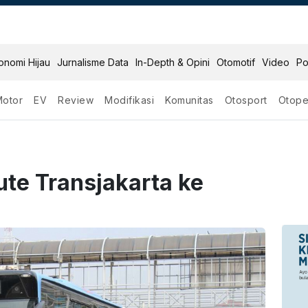
onomi Hijau
Jurnalisme Data
In-Depth & Opini
Otomotif
Video
Po
Motor
EV
Review
Modifikasi
Komunitas
Otosport
Otope
te Transjakarta ke