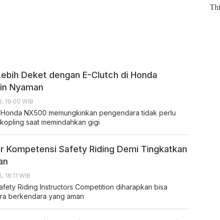
ebih Deket dengan E-Clutch di Honda
kin Nyaman
, 19:00 WIB
a Honda NX500 memungkinkan pengendara tidak perlu
kopling saat memindahkan gigi
r Kompetensi Safety Riding Demi Tingkatkan
an
, 18:11 WIB
fety Riding Instructors Competition diharapkan bisa
ara berkendara yang aman