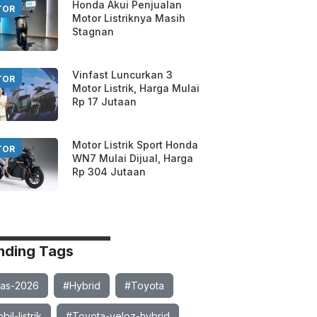
Honda Akui Penjualan
TOR
Motor Listriknya Masih
Stagnan
Vinfast Luncurkan 3
TOR
Motor Listrik, Harga Mulai
Rp 17 Jutaan
Motor Listrik Sport Honda
TOR
WN7 Mulai Dijual, Harga
Rp 304 Jutaan
nding Tags
ias-2026
#Hybrid
#Toyota
il-listrik
#Toyota-veloz-hybrid