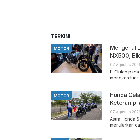
TERKINI
Mengenal L
MOTOR
NX500, Bi
07 Agustus 2026
E-Clutch pad
menekan tuas 
Honda Gela
MOTOR
Keterampil
07 Agustus 2026
Astra Honda Sa
menularkan c