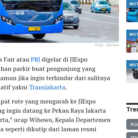
MO
MO
Photo :
Istimewa
a Fair atau
PRJ
digelar di JIExpo
MO
lahan parkir buat pengunjung yang
un jika ingin terhindar dari sulitnya
natif yakni
Transjakarta
.
pat rute yang mengarah ke JIExpo
Tre
g ingin datang ke Pekan Raya Jakarta
rta,” ucap Wibowo, Kepala Departemen
#Gi
 seperti dikutip dari laman resmi
#Mob