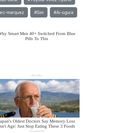
rc-marquez
#Sim
#Ai-ogura