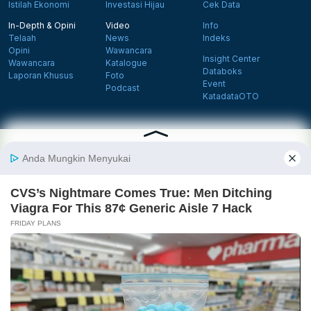
Istilah Ekonomi
Investasi Hijau
Cek Data
In-Depth & Opini
Video
Info
Telaah
News
Indeks
Opini
Wawancara
Insight Center
Wawancara
Katalogue
Databoks
Laporan Khusus
Foto
Event
Podcast
KatadataOTO
Langganan Newsletter
Daftar
Follow us on Facebook
Follow us on X
Follow us on Instagram
Follow us on Yout
Tentang Katadata
Advertising
Karier
Pedoman Media Siber
Kebijakan Privasi
Disclaimer
Hubungi Kami