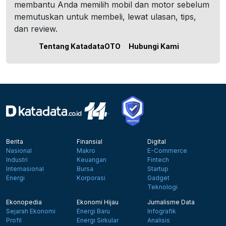
membantu Anda memilih mobil dan motor sebelum
memutuskan untuk membeli, lewat ulasan, tips,
dan review.
Tentang KatadataOTO
Hubungi Kami
Berita
Finansial
Digital
Nasional
Makro
E-Commerce
Industri
Keuangan
Fintech
Internasional
Bursa
Startup
Energi
Korporasi
Gadget
Teknologi
Ekonopedia
Ekonomi Hijau
Jurnalisme Data
Sejarah Ekonomi
Energi Baru
Infografik
Profil
Energi Sirkular
Analisis