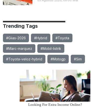
05 Agustus 2026, 06:00 WIB
Trending Tags
#Giias-2026
#Hybrid
#Toyota
#Marc-marquez
#Mobil-listrik
#Toyota-veloz-hybrid
#Motogp
#Sim