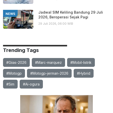
Jadwal SIM Keliling Bandung 29 Juli
NEWS
2026, Beroperasi Sejak Pagi
29 Juli 2026, 06:00 WIB
Trending Tags
#Giias-2026
#Marc-marquez
#Mobil-listrik
#Motogp
#Motogp-jerman-2026
#Hybrid
#Sim
#Ai-ogura