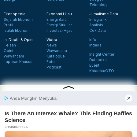
Teknologi
Ekonopedia
Ekonomi Hijau
Jurnalisme Data
Sejarah Ekonomi
Energi Baru
Infografik
Profil
Energi Sirkular
Analisis
Istilah Ekonomi
Investasi Hijau
Cek Data
In-Depth & Opini
Video
Info
Telaah
News
Indeks
Opini
Wawancara
Insight Center
Wawancara
Katalogue
Databoks
Laporan Khusus
Foto
Event
Podcast
KatadataOTO
Langganan Newsletter
Daftar
Follow us on Facebook
Follow us on X
Follow us on Instagram
Follow us on Yout