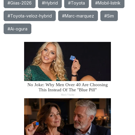
#Giias-2026
#Hybrid
#Toyota
#Mobil-listrik
#Toyota-veloz-hybrid
#Marc-marquez
#Sim
#Ai-ogura