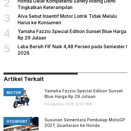
2
Honda Gelar Kompetensi Safety Riding Demi
Tingkatkan Keterampilan
3
Alva Sebut Insentif Motor Listrik Tidak Melulu
Harus ke Konsumen
4
Yamaha Fazzio Special Edition Sunset Blue Harga
Rp 29 Jutaan
5
Laba Bersih FIF Naik 4,48 Persen pada Semester I
2026
Artikel Terkait
Yamaha Fazzio Special Edition Sunset
MOTOR
Blue Harga Rp 29 Jutaan
04 Agustus 2026, 12:00 WIB
Susunan Sementara Pembalap MotoGP
OTOSPORT
2027, Quartararo ke Honda