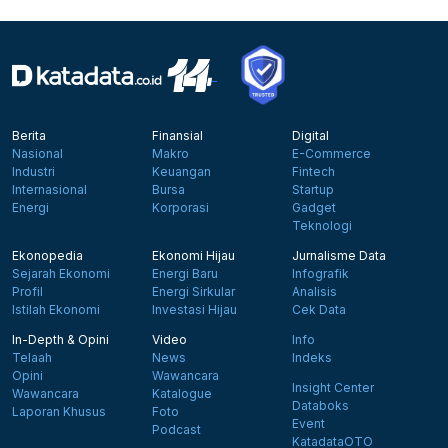
Berita
Finansial
Digital
Nasional
Makro
E-Commerce
Industri
Keuangan
Fintech
Internasional
Bursa
Startup
Energi
Korporasi
Gadget
Teknologi
Ekonopedia
Ekonomi Hijau
Jurnalisme Data
Sejarah Ekonomi
Energi Baru
Infografik
Profil
Energi Sirkular
Analisis
Istilah Ekonomi
Investasi Hijau
Cek Data
In-Depth & Opini
Video
Info
Telaah
News
Indeks
Opini
Wawancara
Insight Center
Wawancara
Katalogue
Databoks
Laporan Khusus
Foto
Event
Podcast
KatadataOTO