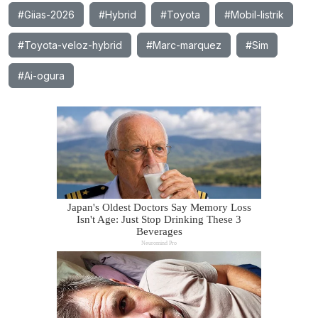
#Giias-2026
#Hybrid
#Toyota
#Mobil-listrik
#Toyota-veloz-hybrid
#Marc-marquez
#Sim
#Ai-ogura