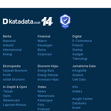
Berita
Finansial
Digital
Nasional
Makro
E-Commerce
Industri
Keuangan
Fintech
Internasional
Bursa
Startup
Energi
Korporasi
Gadget
Teknologi
Ekonopedia
Ekonomi Hijau
Jurnalisme Data
Sejarah Ekonomi
Energi Baru
Infografik
Profil
Energi Sirkular
Analisis
Istilah Ekonomi
Investasi Hijau
Cek Data
In-Depth & Opini
Video
Info
Telaah
News
Indeks
Opini
Wawancara
Insight Center
Wawancara
Katalogue
Databoks
Laporan Khusus
Foto
Event
Podcast