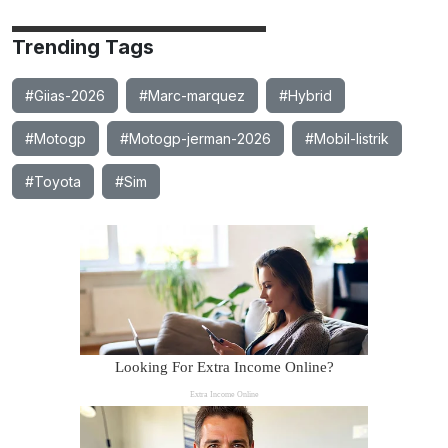
Trending Tags
#Giias-2026
#Marc-marquez
#Hybrid
#Motogp
#Motogp-jerman-2026
#Mobil-listrik
#Toyota
#Sim