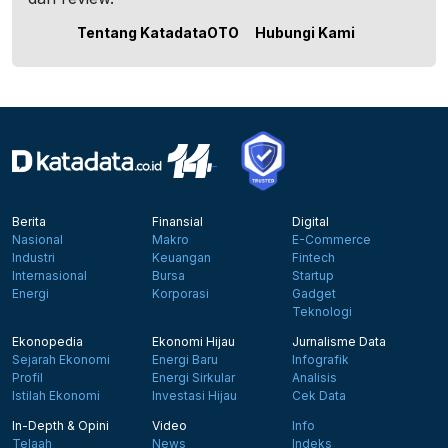
Tentang KatadataOTO
Hubungi Kami
Berita
Finansial
Digital
Nasional
Makro
E-Commerce
Industri
Keuangan
Fintech
Internasional
Bursa
Startup
Energi
Korporasi
Gadget
Teknologi
Ekonopedia
Ekonomi Hijau
Jurnalisme Data
Sejarah Ekonomi
Energi Baru
Infografik
Profil
Energi Sirkular
Analisis
Istilah Ekonomi
Investasi Hijau
Cek Data
In-Depth & Opini
Video
Info
Telaah
News
Indeks