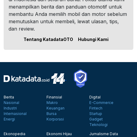
menampilkan berita dan panduan otomotif untuk
membantu Anda memilih mobil dan motor sebelum
memutuskan untuk membeli, lewat ulasan, tips,
dan review.
Tentang KatadataOTO
Hubungi Kami
Berita
Finansial
Digital
Nasional
Makro
E-Commerce
Industri
Keuangan
Fintech
Internasional
Bursa
Startup
Energi
Korporasi
Gadget
Teknologi
Ekonopedia
Ekonomi Hijau
Jurnalisme Data