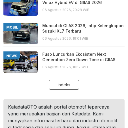
Veloz Hybrid EV di GIIAS 2026
06 Agustus 2026, 20:28 WIB
Muncul di GIIAS 2026, Intip Kelengkapan
MOBIL
Suzuki XL7 Terbaru
06 Agustus 2026, 19:01 WIB
Fuso Luncurkan Ekosistem Next
NEWS
Generation Zero Down Time di GIIAS
06 Agustus 2026, 18:12 WIB
Indeks
KatadataOTO adalah portal otomotif tepercaya
yang merupakan bagian dari Katadata. Kami
menyajikan informasi terbaru dari industri otomotif
di Indonesia dan seluruh dunia. Fokus utama kami