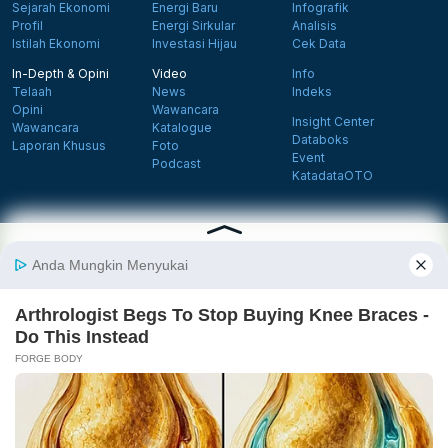
Sejarah Ekonomi
Energi Baru
Infografik
Profil
Energi Sirkular
Analisis
Istilah Ekonomi
Investasi Hijau
Cek Data
In-Depth & Opini
Video
Info
Telaah
News
Indeks
Opini
Wawancara
Insight Center
Wawancara
Katalogue
Databoks
Laporan Khusus
Foto
Event
Podcast
KatadataOTO
Langganan Newsletter
Daftar
Follow us on Facebook
Follow us on X
Follow us on Instagram
Follow us on Yout
Tentang Katadata
Advertising
Karier
Pedoman Media Siber