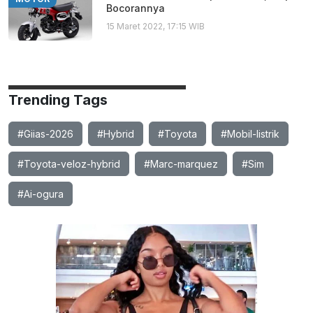
Bocorannya
15 Maret 2022, 17:15 WIB
Trending Tags
#Giias-2026
#Hybrid
#Toyota
#Mobil-listrik
#Toyota-veloz-hybrid
#Marc-marquez
#Sim
#Ai-ogura