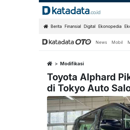
KatadataOTO
Berita
Finansial
Digital
Ekonopedia
Ek
News
Mobil
Home
Modifikasi
Toyota Alphard P
di Tokyo Auto Sal