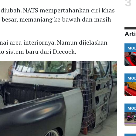
3
 diubah. NATS mempertahankan ciri khas
an besar, memanjang ke bawah dan masih
Arti
ai area interiornya. Namun dijelaskan
MOD
sistem baru dari Diecock.
MOD
MOD