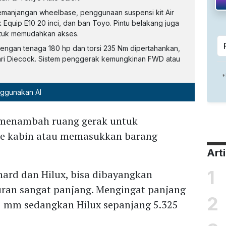
 pemanjangan wheelbase, penggunaan suspensi kit Air
Equip E10 20 inci, dan ban Toyo. Pintu belakang juga
ntuk memudahkan akses.
r dengan tenaga 180 hp dan torsi 235 Nm dipertahankan,
ari Diecock. Sistem penggerak kemungkinan FWD atau
nggunakan AI
 menambah ruang gerak untuk
e kabin atau memasukkan barang
Art
1
ard dan Hilux, bisa dibayangkan
uran sangat panjang. Mengingat panjang
2
5 mm sedangkan Hilux sepanjang 5.325