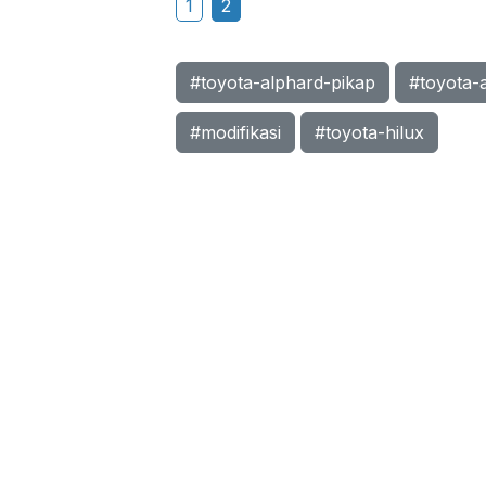
1
2
#toyota-alphard-pikap
#toyota-
#modifikasi
#toyota-hilux