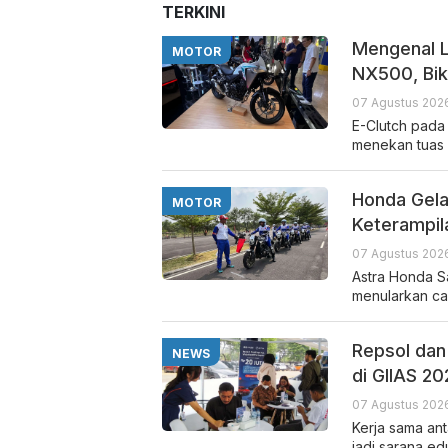
TERKINI
Mengenal L
MOTOR
NX500, Bi
07 Agustus 2026
E-Clutch pad
menekan tuas 
Honda Gela
MOTOR
Keterampil
07 Agustus 2026
Astra Honda Sa
menularkan c
Repsol dan
NEWS
di GIIAS 2
07 Agustus 2026
Kerja sama an
jadi sarana e