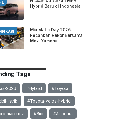
Nissan Daftarkan MPV
IL
Hybrid Baru di Indonesia
Mix Matic Day 2026
IFIKASI
Pecahkan Rekor Bersama
Maxi Yamaha
nding Tags
ias-2026
#Hybrid
#Toyota
il-listrik
#Toyota-veloz-hybrid
rc-marquez
#Sim
#Ai-ogura