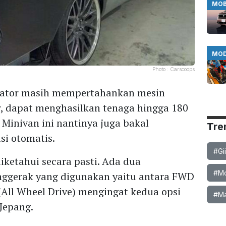
MOB
MOD
Photo :
Carscoops
ikator masih mempertahankan mesin
er, dapat menghasilkan tenaga hingga 180
 Minivan ini nantinya juga bakal
Tre
si otomatis.
#Gi
iketahui secara pasti. Ada dua
#Mob
ggerak yang digunakan yaitu antara FWD
(All Wheel Drive) mengingat kedua opsi
#Ma
 Jepang.