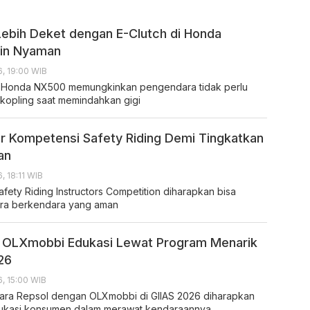
ebih Deket dengan E-Clutch di Honda
kin Nyaman
, 19:00 WIB
a Honda NX500 memungkinkan pengendara tidak perlu
kopling saat memindahkan gigi
r Kompetensi Safety Riding Demi Tingkatkan
an
, 18:11 WIB
fety Riding Instructors Competition diharapkan bisa
ara berkendara yang aman
 OLXmobbi Edukasi Lewat Program Menarik
026
, 15:00 WIB
tara Repsol dengan OLXmobbi di GIIAS 2026 diharapkan
dukasi konsumen dalam merawat kendaraannya