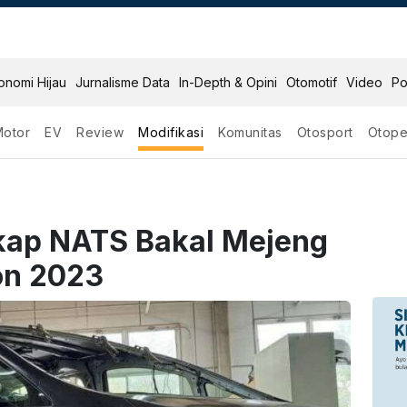
onomi Hijau
Jurnalisme Data
In-Depth & Opini
Otomotif
Video
Po
Motor
EV
Review
Modifikasi
Komunitas
Otosport
Otope
ikap NATS Bakal Mejeng
on 2023