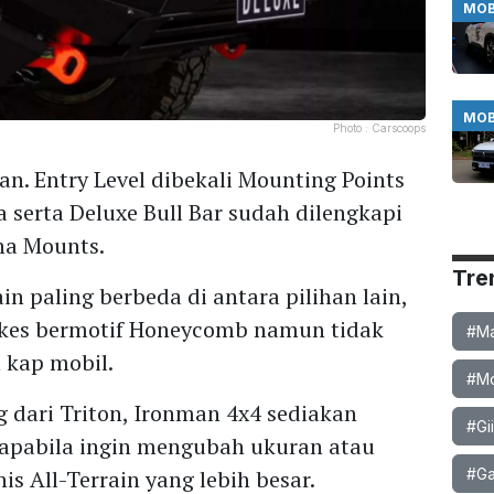
MOB
MOB
Photo :
Carscoops
an. Entry Level dibekali Mounting Points
a serta Deluxe Bull Bar sudah dilengkapi
na Mounts.
Tre
n paling berbeda di antara pilihan lain,
akes bermotif Honeycomb namun tidak
#Ma
n kap mobil.
#Mob
dari Triton, Ironman 4x4 sediakan
#Gi
 apabila ingin mengubah ukuran atau
#Ga
is All-Terrain yang lebih besar.