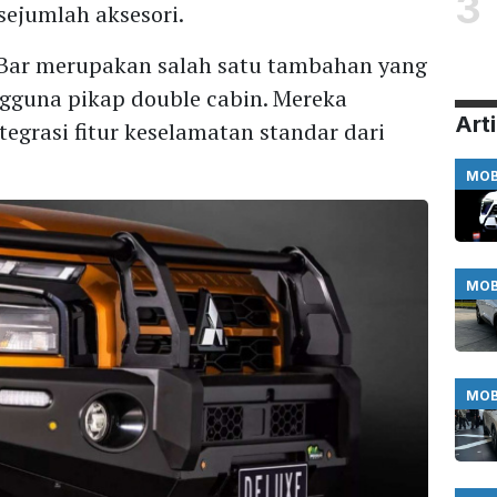
3
ejumlah aksesori.
ll Bar merupakan salah satu tambahan yang
gguna pikap double cabin. Mereka
Arti
egrasi fitur keselamatan standar dari
MOB
MOB
MOB