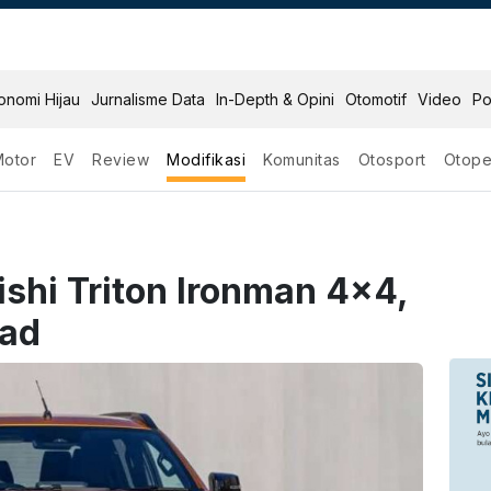
onomi Hijau
Jurnalisme Data
In-Depth & Opini
Otomotif
Video
Po
Motor
EV
Review
Modifikasi
Komunitas
Otosport
Otope
ishi Triton Ironman 4x4,
oad