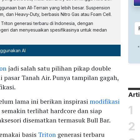
ggunaan ban All-Terrain yang lebih besar. Suspension
ium, dan Heavy-Duty, berbasis Nitro Gas atau Foam Cell.
riton generasi terbaru di Indonesia, dengan
geri dan menyesuaikan spesifikasinya untuk medan
nggunakan AI
ton
jadi salah satu pilihan pikap double
i pasar Tanah Air. Punya tampilan gagah,
ikasi.
Art
elum lama ini berikan inspirasi
modifikasi
1
emakin terlihat hardcore dan siap
aksesori disematkan termasuk Bull Bar.
2
memakai basis
Triton
generasi terbaru