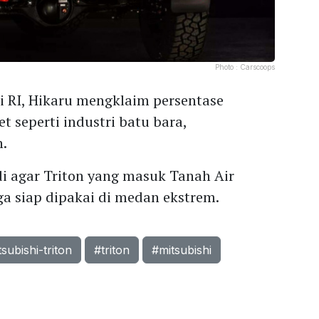
Photo :
Carscoops
di RI, Hikaru mengklaim persentase
t seperti industri batu bara,
.
i agar Triton yang masuk Tanah Air
ga siap dipakai di medan ekstrem.
subishi-triton
#triton
#mitsubishi