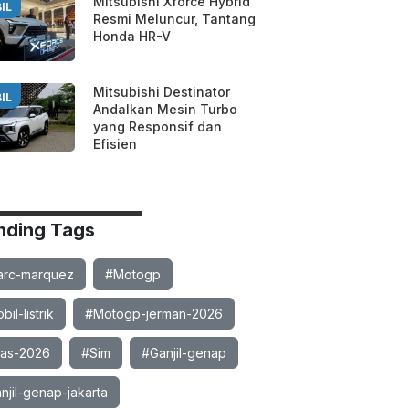
Mitsubishi Xforce Hybrid
IL
Resmi Meluncur, Tantang
Honda HR-V
Mitsubishi Destinator
IL
Andalkan Mesin Turbo
yang Responsif dan
Efisien
nding Tags
rc-marquez
#Motogp
il-listrik
#Motogp-jerman-2026
ias-2026
#Sim
#Ganjil-genap
njil-genap-jakarta