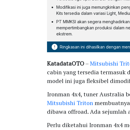
Modifikasi ini juga memungkinkan pen
Kits tersedia dalam variasi Light, Med
PT MMKSI akan segera menghadirkan T
mempertimbangkan produksi dalam ne
ekstrem.
!
Ringkasan ini dihasilkan dengan me
KatadataOTO
–
Mitsubishi Tri
cabin yang tersedia termasuk d
model ini juga fleksibel dimodif
Ironman 4x4, tuner Australia b
Mitsubishi Triton
membuatnya s
dibawa offroad. Ada sejumlah 
Perlu diketahui Ironman 4x4 