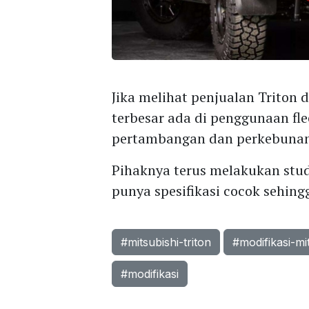
Jika melihat penjualan Triton 
terbesar ada di penggunaan flee
pertambangan dan perkebunan
Pihaknya terus melakukan stud
punya spesifikasi cocok sehing
#mitsubishi-triton
#modifikasi-mit
#modifikasi